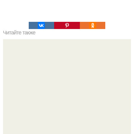
Читайте также
В ЦЕРНе увидели первые лучи новой физики.