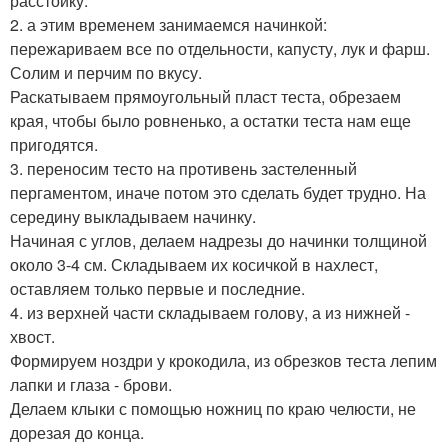
расстойку.
2. а этим временем занимаемся начинкой:
пережариваем все по отдельности, капусту, лук и фарш.
Солим и перчим по вкусу.
Раскатываем прямоугольный пласт теста, обрезаем
края, чтобы было ровненько, а остатки теста нам еще
пригодятся.
3. переносим тесто на противень застеленный
пергаментом, иначе потом это сделать будет трудно. На
середину выкладываем начинку.
Начиная с углов, делаем надрезы до начинки толщиной
около 3-4 см. Складываем их косичкой в нахлест,
оставляем только первые и последние.
4. из верхней части складываем голову, а из нижней -
хвост.
Формируем ноздри у крокодила, из обрезков теста лепим
лапки и глаза - брови.
Делаем клыки с помощью ножниц по краю челюсти, не
дорезая до конца.