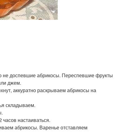
го не доспевшие абрикосы. Переспевшие фрукты
или джем.
охнут, аккуратно раскрываем абрикосы на
ья складываем.
ы.
 часов настаиваться.
ливаем абрикосы. Варенье отставляем