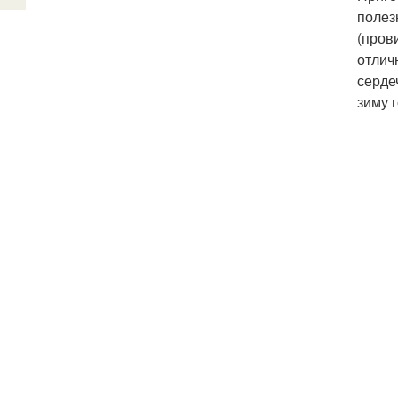
полез
(пров
отлич
серде
зиму 