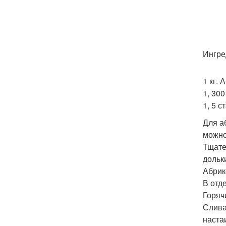
Ингре
1 кг. 
1, 300
1, 5 с
Для а
можно
Тщате
дольк
Абрик
В отд
Горяч
Слива
наста