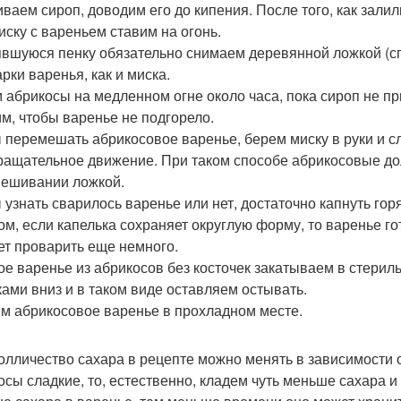
ваем сироп, доводим его до кипения. После того, как зали
миску с вареньем ставим на огонь.
вшуюся пенку обязательно снимаем деревянной ложкой (сп
рки варенья, как и миска.
 абрикосы на медленном огне около часа, пока сироп не пр
м, чтобы варенье не подгорело.
 перемешать абрикосовое варенье, берем миску в руки и 
ращательное движение. При таком способе абрикосовые до
ешивании ложкой.
 узнать сварилось варенье или нет, достаточно капнуть го
ом, если капелька сохраняет округлую форму, то варенье гот
ет проварить еще немного.
ое варенье из абрикосов без косточек закатываем в стери
ами вниз и в таком виде оставляем остывать.
м абрикосовое варенье в прохладном месте.
 колличество сахара в рецепте можно менять в зависимости 
осы сладкие, то, естественно, кладем чуть меньше сахара и