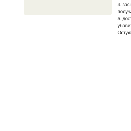
4. за
получ
5. до
убави
Остуж