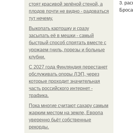
3. ра
стоят красивой зелёной стеной, а
Броса
плодов почти не видно - радоваться
тут нечему.
Выкопать картошку и сразу
засыпать её в мешки - самый
быстрый способ спрятать вместе с
урожаем гниль, порезы и больные
клубни.
С 2027 года Финляндия перестанет
обслуживать опоры ЛЭП, через
которые проходит значительная
часть российского интернет -
трафика.
Пока многие считают сахару самым
жарким местом на земле, Европа
уверенно бьёт собственные
рекорды.