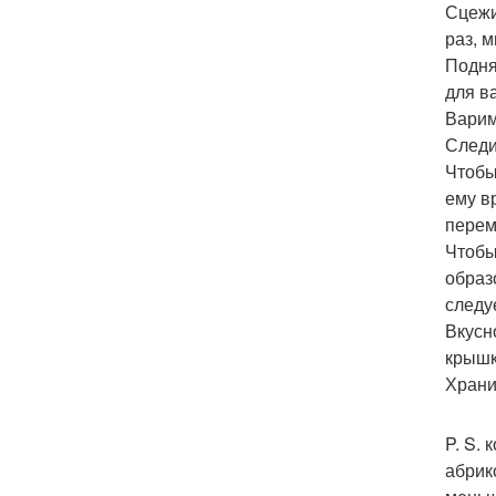
Сцежи
раз, 
Подня
для ва
Варим
Следи
Чтобы
ему в
перем
Чтобы
образ
следу
Вкусн
крышк
Храни
P. S.
абрик