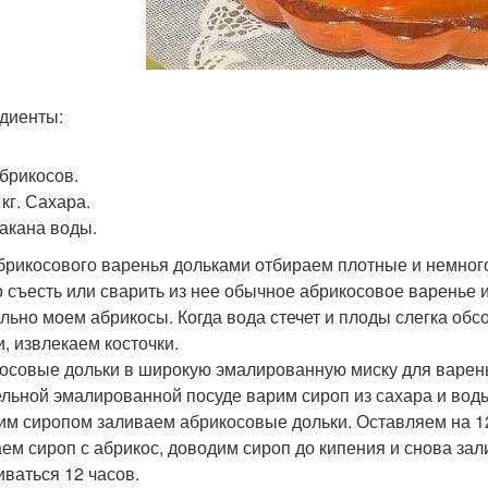
диенты:
Абрикосов.
 кг. Сахара.
такана воды.
брикосового варенья дольками отбираем плотные и немно
 съесть или сварить из нее обычное абрикосовое варенье 
льно моем абрикосы. Когда вода стечет и плоды слегка обс
и, извлекаем косточки.
осовые дольки в широкую эмалированную миску для варен
ельной эмалированной посуде варим сироп из сахара и вод
им сиропом заливаем абрикосовые дольки. Оставляем на 12
ем сироп с абрикос, доводим сироп до кипения и снова за
иваться 12 часов.