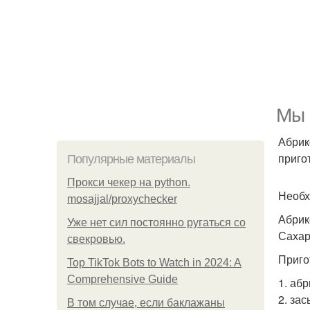
Мы 
Абрик
приго
Популярные материалы
Прокси чекер на python.
Необх
mosajjal/proxychecker
Абрик
Уже нет сил постоянно ругаться со
Сахар
свекровью.
Приго
Top TikTok Bots to Watch in 2024: A
Comprehensive Guide
1. аб
2. за
В том случае, если баклажаны