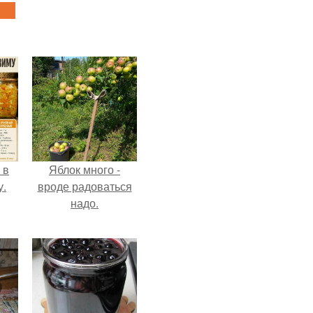
 в
Яблок много -
у.
вроде радоваться
надо.