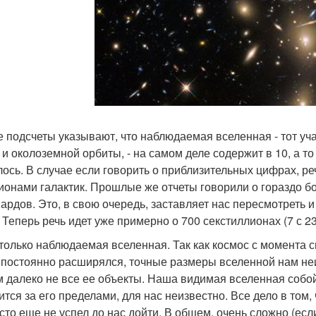
 подсчеты указывают, что наблюдаемая вселенная - тот уч
 и околоземной орбиты, - на самом деле содержит в 10, а то
лось. В случае если говорить о приблизительных цифрах, ре
ионами галактик. Прошлые же отчеты говорили о гораздо бо
ардов. Это, в свою очередь, заставляет нас пересмотреть
. Теперь речь идет уже примерно о 700 секстиллионах (7 с 2
 только наблюдаемая вселенная. Так как космос с момента с
 постоянно расширялся, точные размеры вселенной нам неи
 далеко не все ее объекты. Наша видимая вселенная собой
ится за его пределами, для нас неизвестно. Все дело в том,
сто еще не успел до нас дойти. В общем, очень сложно (есл