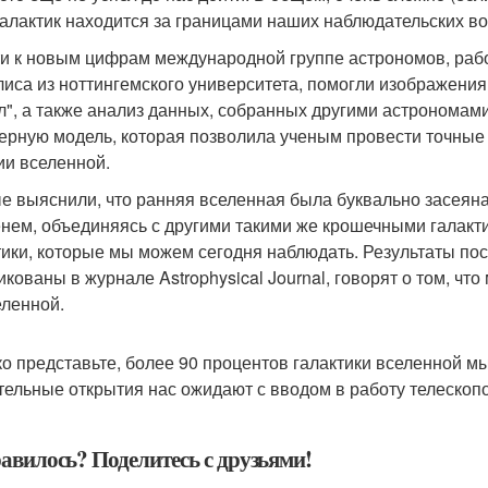
галактик находится за границами наших наблюдательских в
и к новым цифрам международной группе астрономов, раб
лиса из ноттингемского университета, помогли изображения
л", а также анализ данных, собранных другими астрономам
ерную модель, которая позволила ученым провести точные 
ии вселенной.
е выяснили, что ранняя вселенная была буквально засеяна
нем, объединяясь с другими такими же крошечными галакт
тики, которые мы можем сегодня наблюдать. Результаты по
икованы в журнале Astrophysical Journal, говорят о том, чт
еленной.
ко представьте, более 90 процентов галактики вселенной мы 
тельные открытия нас ожидают с вводом в работу телескопов
авилось? Поделитесь с друзьями!