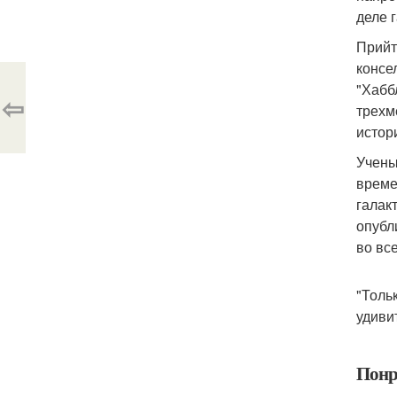
деле 
Прийт
консе
"Хабб
⇦
трехм
истор
Учены
време
галак
опубл
во вс
"Толь
удиви
Понр