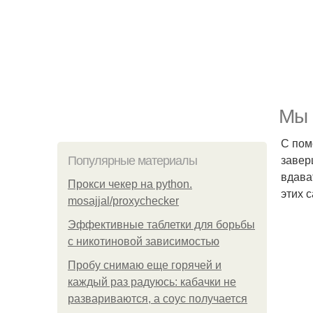
Мы 
С пом
завер
Популярные материалы
вдава
Прокси чекер на python.
этих 
mosajjal/proxychecker
Эффективные таблетки для борьбы
с никотиновой зависимостью
Пробу снимаю еще горячей и
каждый раз радуюсь: кабачки не
развариваются, а соус получается