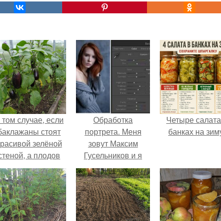
 том случае, если
Обработка
Четыре салата
баклажаны стоят
портрета. Меня
банках на зим
красивой зелёной
зовут Максим
стеной, а плодов
Гусельников и я
почти не видно -
хотел бы
радоваться тут
рассказать о том,
нечему.
как я обрабатываю
свои фотографии.