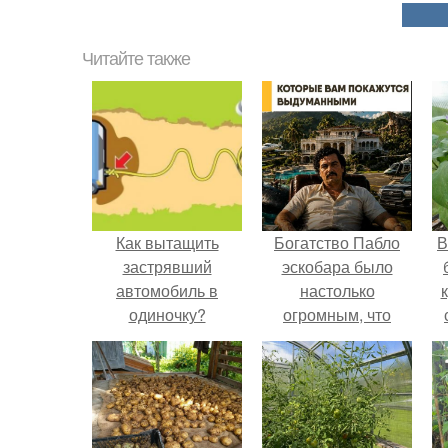
Читайте также
Как вытащить
Богатство Пабло
В
застрявший
эскобара было
автомобиль в
настолько
одиночку?
огромным, что
многие истории о
нём звучат как
вымысел.