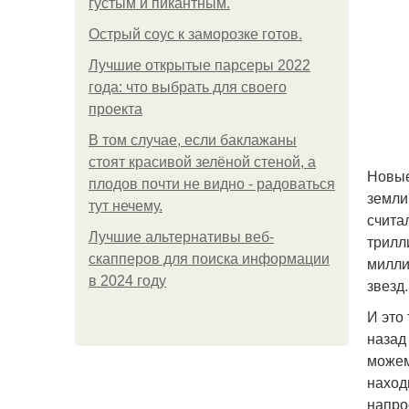
густым и пикантным.
Острый соус к заморозке готов.
Лучшие открытые парсеры 2022
года: что выбрать для своего
проекта
В том случае, если баклажаны
стоят красивой зелёной стеной, а
Новые
плодов почти не видно - радоваться
земли
тут нечему.
счита
Лучшие альтернативы веб-
трилл
скапперов для поиска информации
милли
в 2024 году
звезд
И это
назад
можем
наход
напро