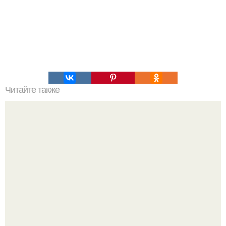
Читайте также
Raspberry Pi Zero - новый компактный микрокомпьютер
по цене всего $5.