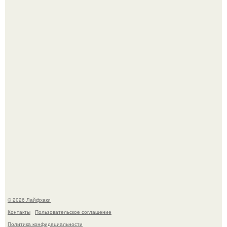
Автоваз крупнейшее обновление Lada Niva Legend за
всю историю представил.
Чем заболела груша и как ее лечить?
© 2026 Лайфхаки
Контакты
Пользовательское соглашение
Политика конфидециальности