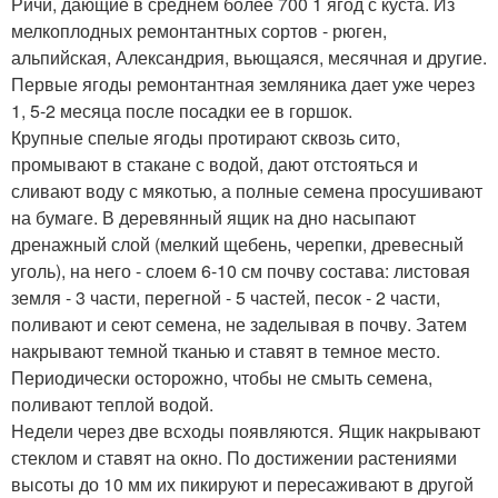
Ричи, дающие в среднем более 700 1 ягод с куста. Из
мелкоплодных ремонтантных сортов - рюген,
альпийская, Александрия, вьющаяся, месячная и другие.
Первые ягоды ремонтантная земляника дает уже через
1, 5-2 месяца после посадки ее в горшок.
Крупные спелые ягоды протирают сквозь сито,
промывают в стакане с водой, дают отстояться и
сливают воду с мякотью, а полные семена просушивают
на бумаге. В деревянный ящик на дно насыпают
дренажный слой (мелкий щебень, черепки, древесный
уголь), на него - слоем 6-10 см почву состава: листовая
земля - 3 части, перегной - 5 частей, песок - 2 части,
поливают и сеют семена, не заделывая в почву. Затем
накрывают темной тканью и ставят в темное место.
Периодически осторожно, чтобы не смыть семена,
поливают теплой водой.
Недели через две всходы появляются. Ящик накрывают
стеклом и ставят на окно. По достижении растениями
высоты до 10 мм их пикируют и пересаживают в другой