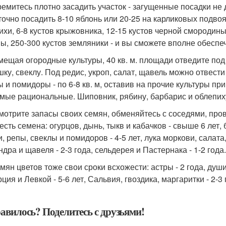
ремитесь плотно засадить участок - загущенные посадки не
точно посадить 8-10 яблонь или 20-25 на карликовых подвоях
ихи, 6-8 кустов крыжовника, 12-15 кустов черной смородины,
ы, 250-300 кустов земляники - и вы сможете вполне обеспе
змещая огородные культуры, 40 кв. м. площади отведите под 
ку, свеклу. Под редис, укроп, салат, щавель можно отвести 5 
ы и помидоры - по 6-8 кв. м, оставив на прочие культуры пр
амые рациональные. Шиповник, рябину, барбарис и облепиху
смотрите запасы своих семян, обменяйтесь с соседями, про
сть семена: огурцов, дынь, тыкв и кабачков - свыше 6 лет, б
, репы, свеклы и помидоров - 4-5 лет, лука моркови, салата,
дра и щавеля - 2-3 года, сельдерея и Пастернака - 1-2 года.
емян цветов тоже свои сроки всхожести: астры - 2 года, душ
ция и Левкой - 5-6 лет, Сальвия, гвоздика, маргаритки - 2-3 г
авилось? Поделитесь с друзьями!