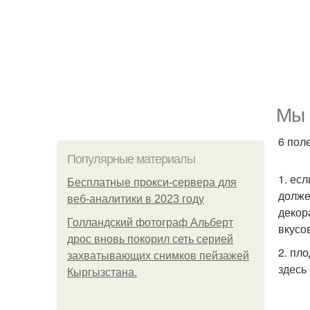
Мы 
6 пол
Популярные материалы
1. ес
Бесплатные прокси-сервера для
долже
веб-аналитики в 2023 году
декор
Голландский фотограф Альберт
вкусо
дрос вновь покорил сеть серией
2. пл
захватывающих снимков пейзажей
здесь
Кыргызстана.