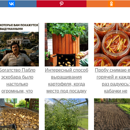
Богатство Пабло
Интересный способ
Пробу снимаю 
эскобара было
выращивания
горячей и каж
настолько
картофеля, когда
раз радуюсь:
огромным, что
место под посадку
кабачки не
многие истории о
ограничено.
развариваются
нём звучат как
соус получает
вымысел.
густым и
пикантным.