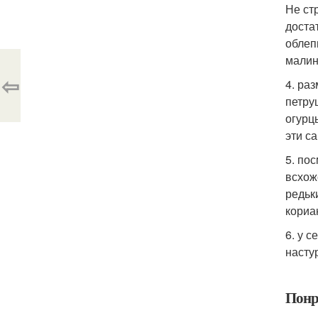
Не ст
доста
облеп
малин
⇦
4. ра
петруш
огурц
эти с
5. по
всхоже
редьки
кориан
6. у с
настур
Понр