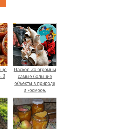
еще
Насколько огромны
дый
самые большие
объекты в природе
и космосе.
, а
ся