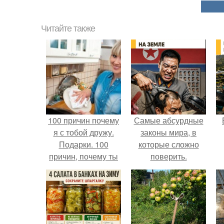
Читайте также
100 причин почему
Самые абсурдные
я с тобой дружу.
законы мира, в
Подарки. 100
которые сложно
причин, почему ты
поверить.
моя лучшая
подруга.