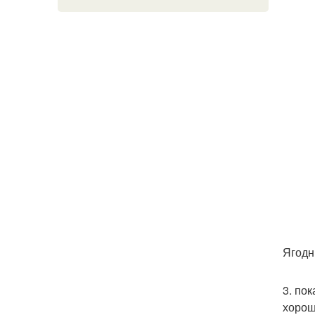
Ягодн
3. по
хорош