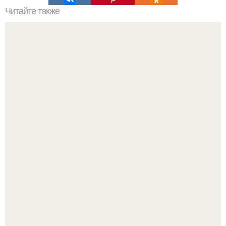
Читайте также
5 ошибок при приготовлении оливье, о которых вы даже
не подозреваете.
Перестала покупать кетчуп, когда попробовала сделать
его с яблоками.