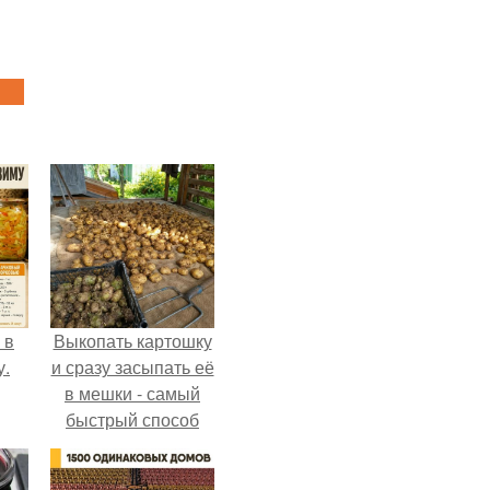
 в
Выкопать картошку
у.
и сразу засыпать её
в мешки - самый
быстрый способ
спрятать вместе с
урожаем гниль,