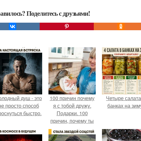
авилось? Поделитесь с друзьями!
олодный душ - это
100 причин почему
Четыре салата
не просто способ
я с тобой дружу.
банках на зим
роснуться быстро.
Подарки. 100
причин, почему ты
моя лучшая
подруга.