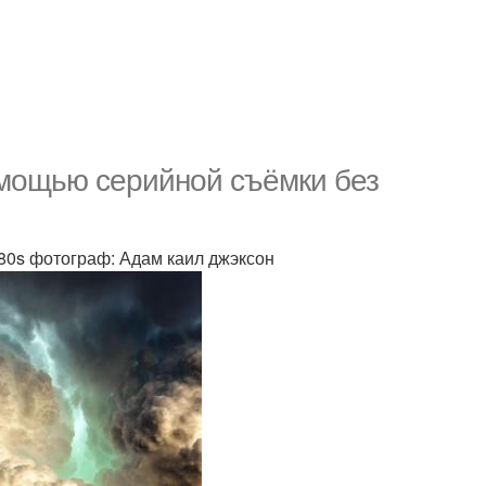
омощью серийной съёмки без
 1/80s фотограф: Адам каил джэксон