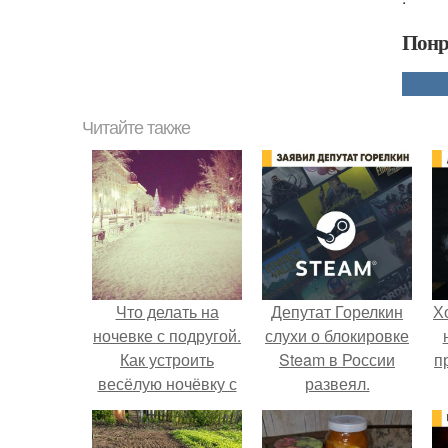
Понр
Читайте также
Что делать на
Депутат Горелкин
Х
ночевке с подругой.
слухи о блокировке
Как устроить
Steam в России
п
весёлую ночёвку с
развеял.
подружками