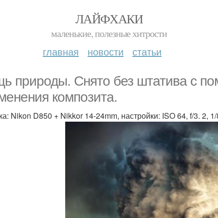
ЛАЙФХАКИ
маленькие, полезные хитрости
главная
новости
статьи
ь природы. Cнято без штатива с п
менения композита.
а: Nikon D850 + Nikkor 14-24mm, настройки: ISO 64, f/3. 2,