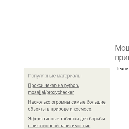
Мощ
при
Техник
Популярные материалы
Прокси чекер на python.
mosajjal/proxychecker
Насколько огромны самые большие
объекты в природе и космосе.
Эффективные таблетки для борьбы
с никотиновой зависимостью