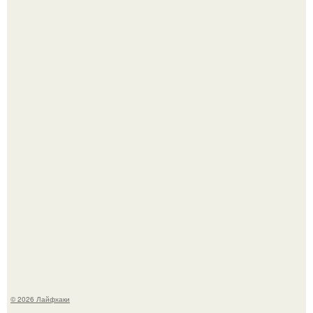
Будущее вселенной через миллионы и миллиарды лет
таит захватывающие тайны.
В Дубае существует район, который кажется ошибкой
самой реальности.
© 2026 Лайфхаки