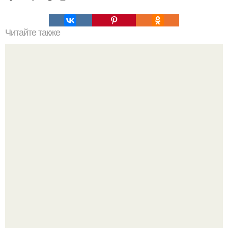
Читайте также
Как вывести плесень.
Депутат Горелкин слухи о блокировке Steam в России