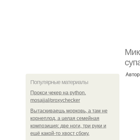
Мик
суп
Автор
Популярные материалы
Прокси чекер на python.
mosajjal/proxychecker
Вытаскиваешь морковь, а там не
корнеплод, а целая семейная
композиция: две ноги, три руки и
ещё какой-то хвост сбоку.