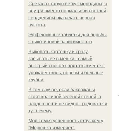
Срезала старую ветку смородины, а
внутри вместо нормальной светлой
сердцевины оказалась чёрная
пустота.
Эффективные таблетки для борьбы
с никотиновой зависимостью
Выкопать картошку и сразу
засыпать её в мешки - самый
быстрый способ спрятать вместе с
урожаем гниль, порезы и больные
клубни.
В том случае, если баклажаны
.
стоят красивой зелёной стеной, а
плодов почти не видно - радоваться
тут нечему.
Моя семья успешность отпуском у
"Морюшка измеряет".