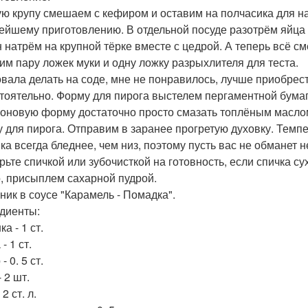
ю крупу смешаем с кефиром и оставим на полчасика для на
ейшему приготовлению. В отдельной посуде разотрём яйца 
 натрём на крупной тёрке вместе с цедрой. А теперь всё с
им пару ложек муки и одну ложку разрыхлителя для теста.
вала делать на соде, мне не понравилось, лучше приобрест
тоятельно. Форму для пирога выстелем пергаментной бума
оновую форму достаточно просто смазать топлёным масло
 для пирога. Отправим в заранее прогретую духовку. Темпер
ка всегда бледнее, чем низ, поэтому пусть вас не обманет 
рьте спичкой или зубочисткой на готовность, если спичка с
, присыплем сахарной пудрой.
нник в соусе "Карамель - Помадка".
диенты:
а - 1 ст.
- 1 ст.
- 0. 5 ст.
 2 шт.
 2 ст. л.