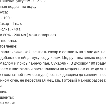
гашеная уксусом - 0. 5 ч. л.
ная цедра - по вкусу.
оуса:
- 100 г.
ахар - 1 пак.
слив. - 40 г.
и 20% - 200 мл ( можно жирнее).
- щепотка.
товление:
 залить ряженкой, всыпать сахар и оставить на 1 час для н
 добавляем яйца, муку, соду и лим. Цедру - тщательно п
 Маслом и присыпанную пан. Сухарями. В духовку 180 градусо
аем в кастрюлю и растапливаем на медленном огне до янта
и ( комнатной температуры), соль и доводим до кипения, п
нном огне, не переставая мешать. Готовый манник разреза
м.
ник.
диенты:
ан манки.