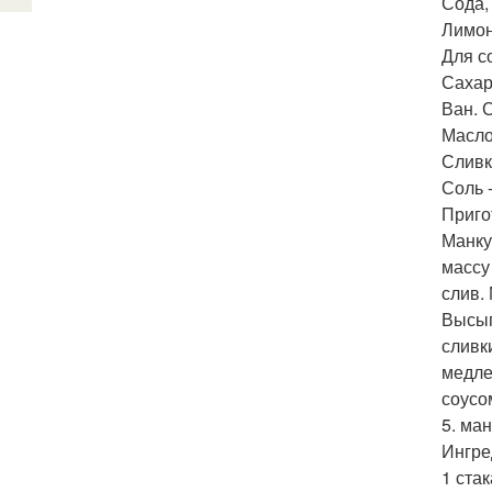
Сода, 
Лимон
Для с
Сахар 
Ван. С
Масло 
Сливк
Соль 
Приго
Манку
массу
слив.
Высып
сливк
медле
соусо
5. ман
Ингре
1 стак