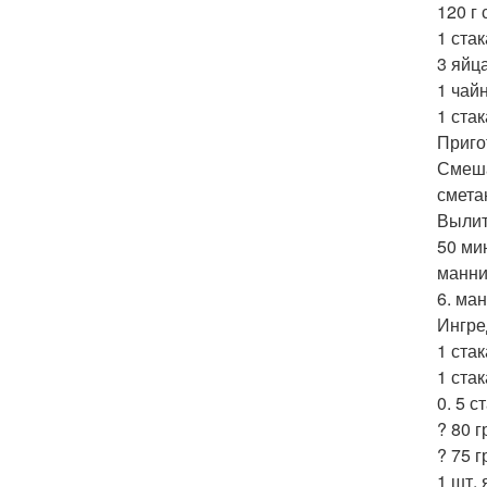
120 г
1 стак
3 яйца
1 чай
1 стак
Приго
Смеша
смета
Вылит
50 мин
манни
6. ма
Ингре
1 ста
1 ста
0. 5 с
? 80 
? 75 г
1 шт. 