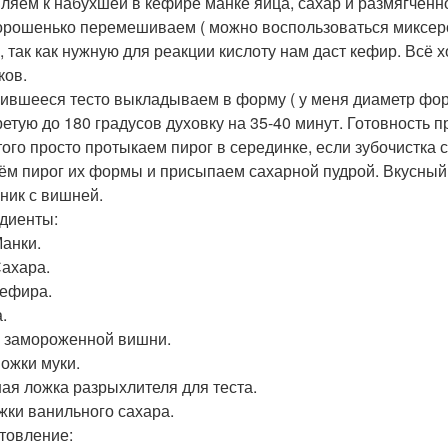
ляем к набухшей в кефире манке яйца, сахар и размягчённ
орошенько перемешиваем ( можно воспользоваться миксером
, так как нужную для реакции кислоту нам даст кефир. Вс
ков.
ившееся тесто выкладываем в форму ( у меня диаметр фор
ретую до 180 градусов духовку на 35-40 минут. Готовность
того просто протыкаем пирог в серединке, если зубочистка с
ём пирог их формы и присыпаем сахарной пудрой. Вкусный,
нник с вишней.
диенты:
Манки.
Сахара.
Кефира.
.
р замороженной вишни.
Ложки муки.
ная ложка разрыхлителя для теста.
ожки ванильного сахара.
товление: