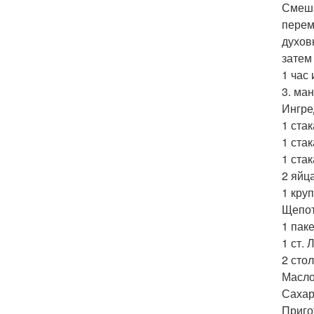
Смеша
перем
духов
затем
1 час
3. ма
Ингре
1 ста
1 стак
1 стак
2 яйца
1 кру
Щепот
1 пак
1 ст. 
2 сто
Масло
Сахар
Приго