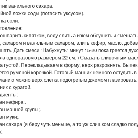
етик ванильного сахара.
айной ложки соды (погасить уксусом).
ка соли.
товление:
ошпарить кипятком, воду слить а изюм обсушить и смешать 
, сахаром и ванильным сахаром, влить кефир, масло, добав
шать. Дать смеси "Набухнуть" минут 15-20 пока греется дух
ала одноразовую размером 22 см. ) Смазать сливочным мас
ла густой. Перекладываем в форму, верх разровнять. Выпекат
ется румяной корочкой. Готовый манник немного остудить в
ланию можно верх слегка подогретым джемом глазировать.
ник с курагой.
диенты:
ан кефира;.
кан манной крупы;.
ан муки;.
ан сахара (я беру чуть меньше, а то уж слишком сладко полу
;.