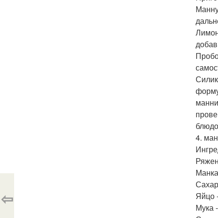
Манну
дальн
Лимон
добав
Пробо
самос
Силик
форму
манни
прове
блюдо
4. ма
Ингре
Ряженк
Манка 
Сахар 
⇦
Яйцо -
Мука -