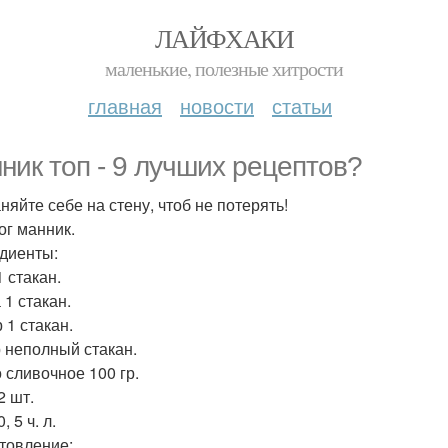
ЛАЙФХАКИ
маленькие, полезные хитрости
главная
новости
статьи
ник топ - 9 лучших рецептов?
няйте себе на стену, чтоб не потерять!
ог манник.
диенты:
 стакан.
 1 стакан.
 1 стакан.
 неполный стакан.
 сливочное 100 гр.
2 шт.
, 5 ч. л.
товление: