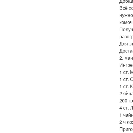
Добав
Всё х
нужно
комоч
Получ
разог
Для э
Доста
2. ма
Ингре
1 ст. 
1 ст. 
1 ст. 
2 яйца
200 г
4 ст. 
1 чай
2 ч л
Приго