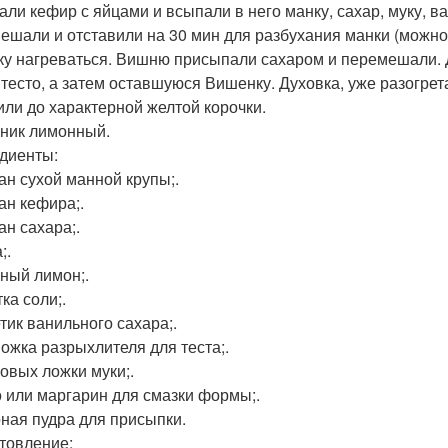
ли кефир с яйцами и всыпали в него манку, сахар, муку, в
ешали и отставили на 30 мин для разбухания манки (можно
ку нагреваться. Вишню присыпали сахаром и перемешали. 
 тесто, а затем оставшуюся Вишенку. Духовка, уже разогре
 или до характерной желтой корочки.
нник лимонный.
диенты:
кан сухой манной крупы;.
ан кефира;.
ан сахара;.
;.
пный лимон;.
ка соли;.
етик ванильного сахара;.
Ложка разрыхлителя для теста;.
ловых ложки муки;.
 или маргарин для смазки формы;.
ная пудра для присыпки.
товление: