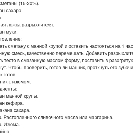
 сметаны (15-20%).
ан сахара.
.
ная ложка разрыхлителя.
ан муки.
товление:
ть сметану с манной крупой и оставить настояться на 1 час
нную смесь, качественно перемешать. Добавить разрыхлитель
ь тесто в смазанную маслом форму, поставить в разогретую
ут. Чтобы проверить, готов ли манник, проткнуть его зубочи
к готов.
нник с изюмом.
диенты:
кан манной крупы.
кан кефира.
такана сахара.
гр. Растопленного сливочного масла или маргарина.
р. Изюма.
яйцо.