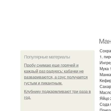
Ман
Сохра
1. пир
Популярные материалы
Ингре
Пробу снимаю еще горячей и
Мука 1
каждый раз радуюсь: кабачки не
Манка
развариваются, а соус получается
Кефир
густым и пикантным.
Сахар
Клубнику подкaрмливают три раза в
Масло
гoд.
Яйцо 
Сода 0
Приго