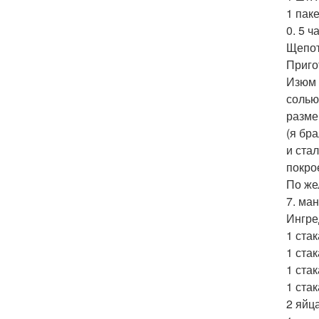
1 пак
0. 5 ч
Щепот
Приго
Изюм 
солью
разме
(я бр
и ста
покро
По же
7. ман
Ингре
1 стак
1 ста
1 стак
1 стак
2 яйца