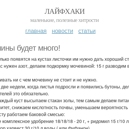
ЛАЙФХАКИ
маленькие, полезные хитрости
главная
новости
статьи
ины будет много!
олько появятся на кустах листочки им нужно дать хороший ст
с нужен азот, делаем подкормку мочевиной: 15 г разводим 
вать ни с чем мочевину не стоит и не нужно.
 две недели, когда листья подросли и появились бутоны, де
телей это обязательно.
аждый куст высыпаем стакан золы, тем самым делаем пит
итет, снижаем кислотность почвы, уменьшаем вероятность 
сту работаем баковой смесью:
 комплексное удобрение 18/18/18 - 20 г, + ридомил 15 г/10 л
тор харвест 30 г/10 л воды ( или фуфанон).