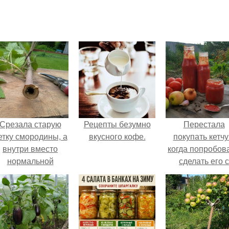
Срезала старую
Рецепты безумно
Перестала
етку смородины, а
вкусного кофе.
покупать кетчу
внутри вместо
когда попробов
нормальной
сделать его с
светлой
яблоками.
сердцевины
оказалась чёрная
пустота.