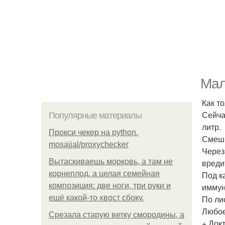
Мал
Как т
Сейча
Популярные материалы
литр.
Прокси чекер на python.
Смеши
mosajjal/proxychecker
Через
Вытаскиваешь морковь, а там не
вреди
корнеплод, а целая семейная
Под к
композиция: две ноги, три руки и
иммун
ещё какой-то хвост сбоку.
По ли
Любое
Срезала старую ветку смородины, а
+ Док