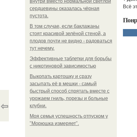
внутри вместо нормальной светлой
Всё э
сердцевины оказалась чёрная
пустота.
Понр
В том случае, если баклажаны
стоят красивой зелёной стеной, а
плодов почти не видно - радоваться
тут нечему.
Эффективные таблетки для борьбы
с никотиновой зависимостью
Выкопать картошку и сразу
засыпать её в мешки - самый
быстрый способ спрятать вместе с
урожаем гниль, порезы и больные
⇦
клубни.
Моя семья успешность отпуском у
"Морюшка измеряет".