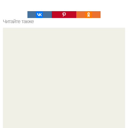
Читайте также
11 уникальных целебных свойств огурца.