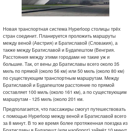
Новая транспортная система Hyperloop столицы трёх
стран соединит. Планируется проложить маршруты
между веной (Австрия) и Братиславой (Словакия), а
также между Братиславой и Будапештом (Венгрия.
Расстояния между этими городами не такие уж и
большие. Так, от вены до Братиславы всего около 35
миль по прямой (около 56 км) или 50 миль (около 80 км)
по существующим транспортным маршрутам. Между
Братиславой и Будапештом расстояние по прямой
составляет 100 миль (около 161 км), а по существующим
маршрутам - 125 миль (около 201 км.
Предполагается, что пассажиры смогут путешествовать
с помощью Hyperloop между веной и Братиславой всего
за 8 минут. В то же время более протяженная поездка из
Братиславы в Будапешт (или наоборот) займёт 10 минут.