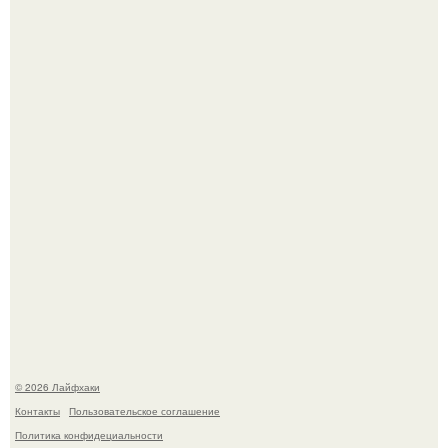
Ботва пожелтела, сосед уже достал вилы, и рука сама
тянется копать картошку.
В Дубае существует район, который кажется ошибкой
самой реальности.
© 2026 Лайфхаки
Контакты
Пользовательское соглашение
Политика конфидециальности