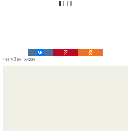
Читайте также
Что делать на ночевке с подругой. Как устроить весёлую
ночёвку с подружками