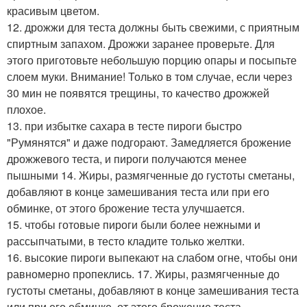
красивым цветом.
12. дрожжи для теста должны быть свежими, с приятным
спиртным запахом. Дрожжи заранее проверьте. Для
этого приготовьте небольшую порцию опары и посыпьте
слоем муки. Внимание! Только в том случае, если через
30 мин не появятся трещины, то качество дрожжей
плохое.
13. при избытке сахара в тесте пироги быстро
"Румянятся" и даже подгорают. Замедляется брожение
дрожжевого теста, и пироги получаются менее
пышными 14. Жиры, размягченные до густоты сметаны,
добавляют в конце замешивания теста или при его
обминке, от этого брожение теста улучшается.
15. чтобы готовые пироги были более нежными и
рассыпчатыми, в тесто кладите только желтки.
16. высокие пироги выпекают на слабом огне, чтобы они
равномерно пропеклись. 17. Жиры, размягченные до
густоты сметаны, добавляют в конце замешивания теста
или при его обминке, от этого брожение теста