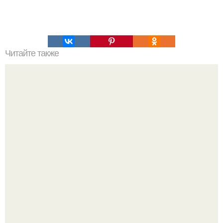
Читайте также
Компактный справочник грамматики английского языка в
картинках.