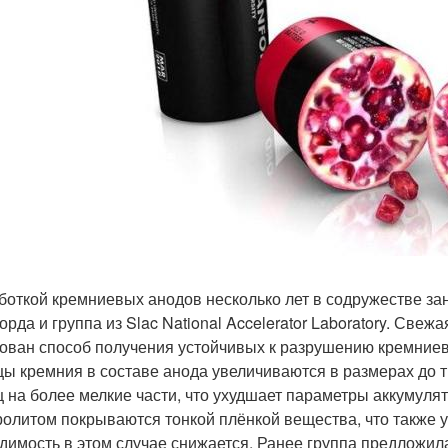
боткой кремниевых анодов несколько лет в содружестве за
орда и группа из Slac National Accelerator Laboratory. Свеж
ован способ получения устойчивых к разрушению кремниевы
цы кремния в составе анода увеличиваются в размерах до 
ц на более мелкие части, что ухудшает параметры аккумуля
ролитом покрываются тонкой плёнкой вещества, что также у
димость в этом случае снижается. Ранее группа предложил