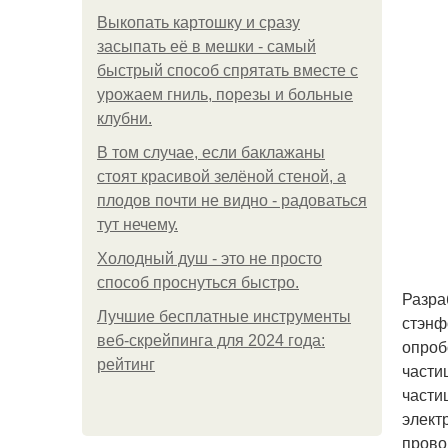
Выкопать картошку и сразу
засыпать её в мешки - самый
быстрый способ спрятать вместе с
урожаем гниль, порезы и больные
клубни.
В том случае, если баклажаны
стоят красивой зелёной стеной, а
плодов почти не видно - радоваться
тут нечему.
Холодный душ - это не просто
способ проснуться быстро.
Разра
Лучшие бесплатные инструменты
стэнф
веб-скрейпинга для 2024 года:
опроб
рейтинг
части
части
элект
прово