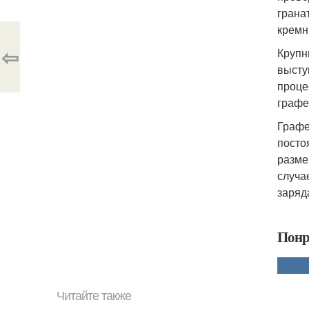
грана
кремн
⇦
Крупн
высту
проце
графе
Графе
посто
разме
случа
заряд
Понр
Читайте также