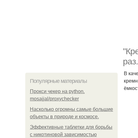
"Кр
раз.
В кач
кремн
Популярные материалы
ёмкос
Прокси чекер на python.
mosajjal/proxychecker
Насколько огромны самые большие
объекты в природе и космосе.
Эффективные таблетки для борьбы
с никотиновой зависимостью