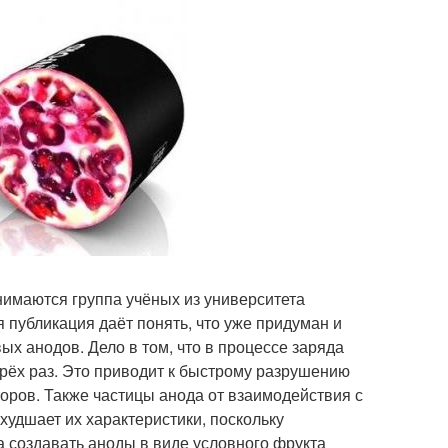
нимаются группа учёных из университета
ая публикация даёт понять, что уже придуман и
х анодов. Дело в том, что в процессе заряда
трёх раз. Это приводит к быстрому разрушению
торов. Также частицы анода от взаимодействия с
худшает их характеристики, поскольку
а создавать аноды в виде условного фрукта