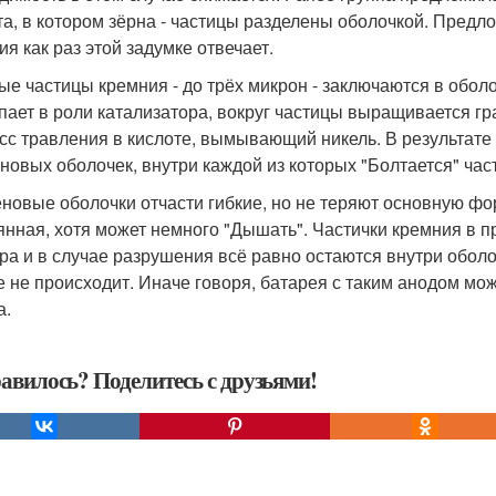
та, в котором зёрна - частицы разделены оболочкой. Пред
ия как раз этой задумке отвечает.
ые частицы кремния - до трёх микрон - заключаются в оболо
пает в роли катализатора, вокруг частицы выращивается гр
сс травления в кислоте, вымывающий никель. В результате
новых оболочек, внутри каждой из которых "Болтается" част
новые оболочки отчасти гибкие, но не теряют основную фор
янная, хотя может немного "Дышать". Частички кремния в 
ра и в случае разрушения всё равно остаются внутри обол
е не происходит. Иначе говоря, батарея с таким анодом мо
а.
авилось? Поделитесь с друзьями!