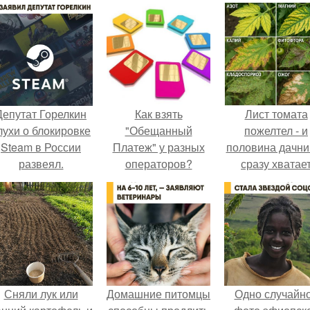
Депутат Горелкин
Как взять
Лист томата
лухи о блокировке
"Обещанный
пожелтел - и
Steam в России
Платеж" у разных
половина дачни
развеял.
операторов?
сразу хватае
удобрение.
Сняли лук или
Домашние питомцы
Одно случайн