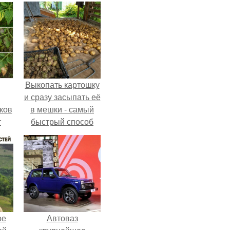
Выкопать картошку
и сразу засыпать её
ков
в мешки - самый
т
быстрый способ
спрятать вместе с
урожаем гниль,
порезы и больные
клубни.
ое
Автоваз