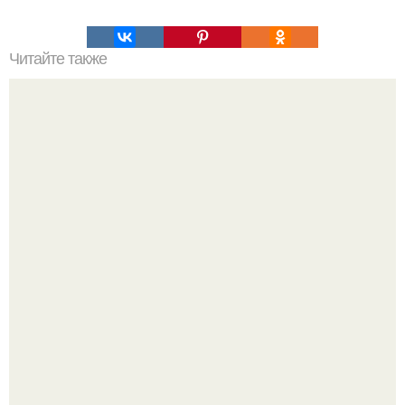
Читайте также
100 причин почему я с тобой дружу. Подарки. 100
причин, почему ты моя лучшая подруга.