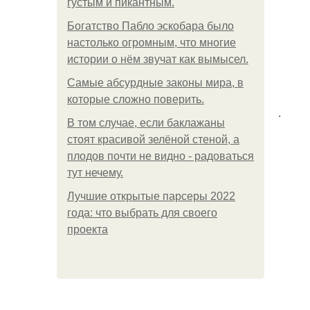
густым и пикантным.
Богатство Пабло эскобара было
настолько огромным, что многие
истории о нём звучат как вымысел.
Самые абсурдные законы мира, в
которые сложно поверить.
.
В том случае, если баклажаны
стоят красивой зелёной стеной, а
плодов почти не видно - радоваться
тут нечему.
Лучшие открытые парсеры 2022
года: что выбрать для своего
проекта