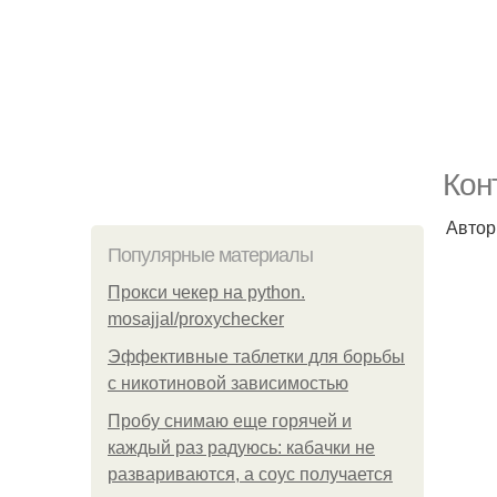
Кон
Автор 
Популярные материалы
Прокси чекер на python.
mosajjal/proxychecker
Эффективные таблетки для борьбы
с никотиновой зависимостью
Пробу снимаю еще горячей и
каждый раз радуюсь: кабачки не
развариваются, а соус получается