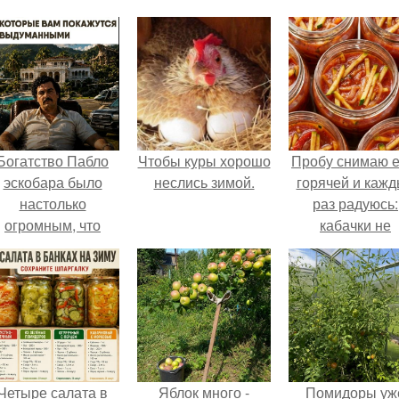
Богатство Пабло
Чтобы куры хорошо
Пробу снимаю 
эскобара было
неслись зимой.
горячей и каж
настолько
раз радуюсь:
огромным, что
кабачки не
многие истории о
развариваются
нём звучат как
соус получает
вымысел.
густым и
пикантным.
Четыре салата в
Яблок много -
Помидоры уж