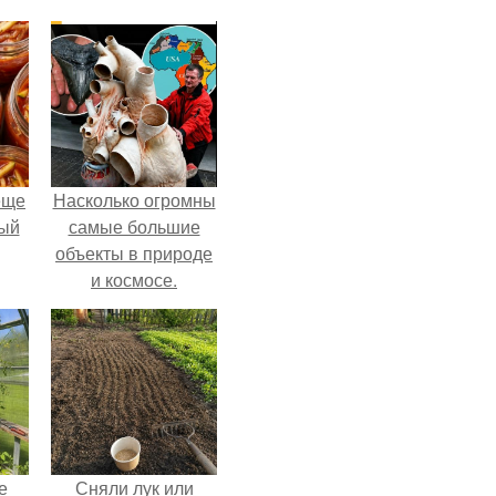
еще
Насколько огромны
дый
самые большие
объекты в природе
и космосе.
, а
ся
е
Сняли лук или