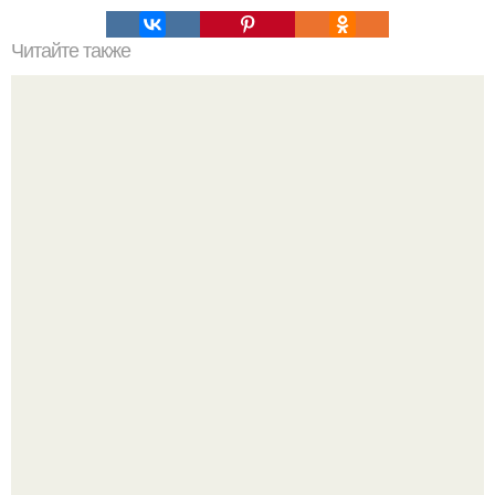
Читайте также
Как вывести плесень.
Депутат Горелкин слухи о блокировке Steam в России
развеял.