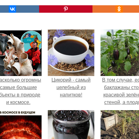
асколько огромны
Цикорий - самый
В том случае, е
самые большие
целебный из
баклажаны сто
бъекты в природе
напитков!
красивой зелё
и космосе.
стеной, а плод
почти не видно
радоваться ту
нечему.