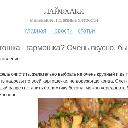
ЛАЙФХАКИ
маленькие, полезные хитрости
главная
новости
статьи
тошка - гармошка? Очень вкусно, бы
товление:
фель очистить, желательно выбрать не очень крупный и вы
ть надрезы по всей картошечке, не дорезая до конца. Слегк
дый разрез вставить по ломтику бекона, можно чередовать б
ньонов.