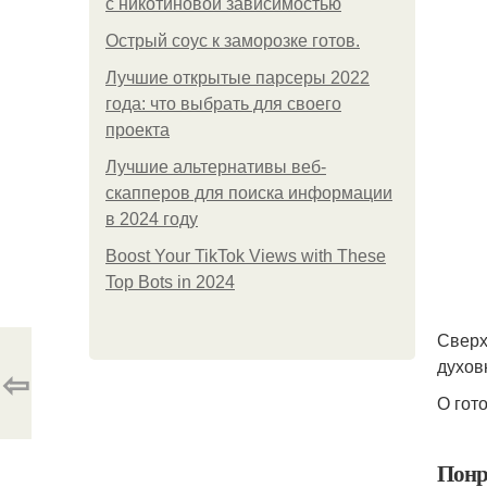
с никотиновой зависимостью
Острый соус к заморозке готов.
Лучшие открытые парсеры 2022
года: что выбрать для своего
проекта
Лучшие альтернативы веб-
скапперов для поиска информации
в 2024 году
Boost Your TikTok Views with These
Top Bots in 2024
Сверх
духовк
⇦
О гот
Понр