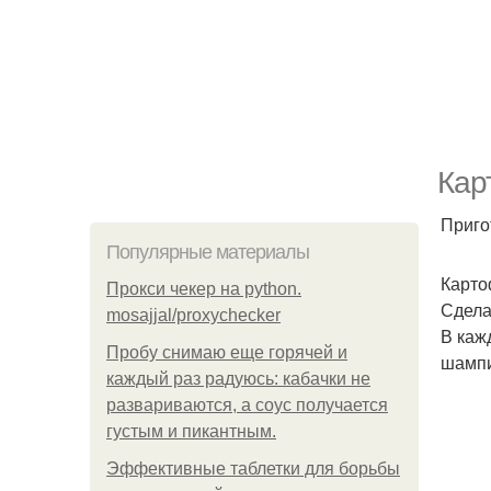
Кар
Приго
Популярные материалы
Карто
Прокси чекер на python.
Сдела
mosajjal/proxychecker
В каж
Пробу снимаю еще горячей и
шампи
каждый раз радуюсь: кабачки не
развариваются, а соус получается
густым и пикантным.
Эффективные таблетки для борьбы