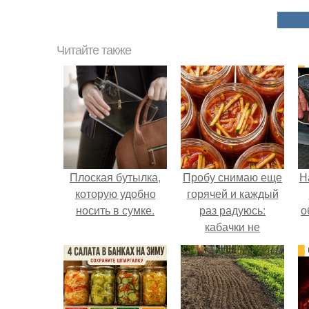
Читайте также
Плоская бутылка,
Пробу снимаю еще
Н
которую удобно
горячей и каждый
носить в сумке.
раз радуюсь:
о
кабачки не
развариваются, а
соус получается
густым и
пикантным.