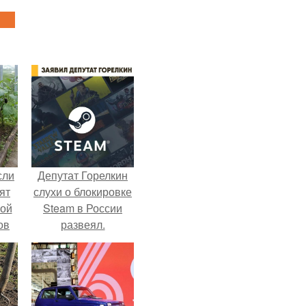
сли
Депутат Горелкин
ят
слухи о блокировке
ной
Steam в России
ов
развеял.
 -
т