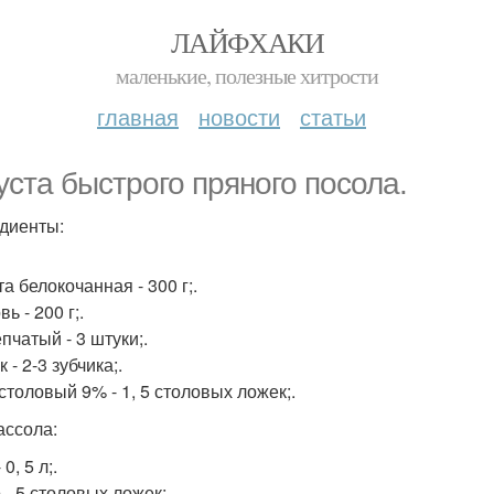
ЛАЙФХАКИ
маленькие, полезные хитрости
главная
новости
статьи
уста быстрого пряного посола.
диенты:
а белокочанная - 300 г;.
ь - 200 г;.
пчатый - 3 штуки;.
 - 2-3 зубчика;.
столовый 9% - 1, 5 столовых ложек;.
ассола:
0, 5 л;.
 - 5 столовых ложек;.