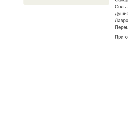
Соль -
Душис
Лавро
Перец
Приго