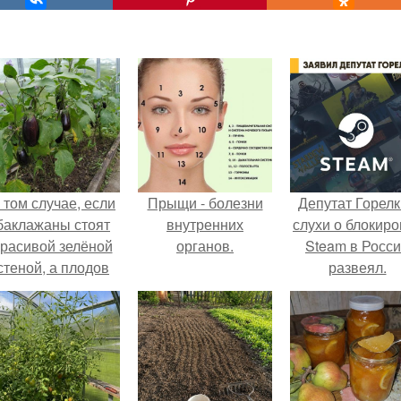
 том случае, если
Прыщи - болезни
Депутат Горел
баклажаны стоят
внутренних
слухи о блокиро
красивой зелёной
органов.
Steam в Росс
стеной, а плодов
развеял.
почти не видно -
радоваться тут
нечему.