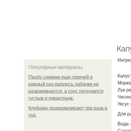
Кап
Ингре
Популярные материалы
Капуст
Пробу снимаю еще горячей и
Морков
каждый раз радуюсь: кабачки не
Лук ре
развариваются, а соус получается
Чеснок
густым и пикантным.
Уксус 
Клубнику подкaрмливают три раза в
Для р
гoд.
Вода - 
Сахар