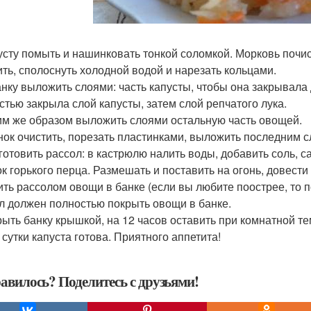
пусту помыть и нашинковать тонкой соломкой. Морковь почист
ить, сполоснуть холодной водой и нарезать кольцами.
банку выложить слоями: часть капусты, чтобы она закрывала 
стью закрыла слой капусты, затем слой репчатого лука.
ким же образом выложить слоями остальную часть овощей.
снок очистить, порезать пластинками, выложить последним с
иготовить рассол: в кастрюлю налить воды, добавить соль, с
ок горького перца. Размешать и поставить на огонь, довести 
лить рассолом овощи в банке (если вы любите поострее, то п
л должен полностью покрыть овощи в банке.
крыть банку крышкой, на 12 часов оставить при комнатной те
 сутки капуста готова. Приятного аппетита!
авилось? Поделитесь с друзьями!