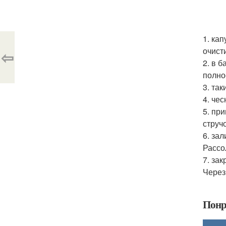
1. ка
очист
⇦
2. в 
полно
3. та
4. че
5. пр
струч
6. за
Рассо
7. за
Через
Понр