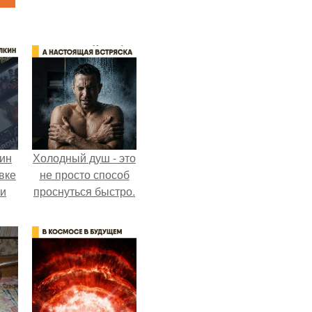
кин
Холодный душ - это
вке
не просто способ
ии
проснуться быстро.