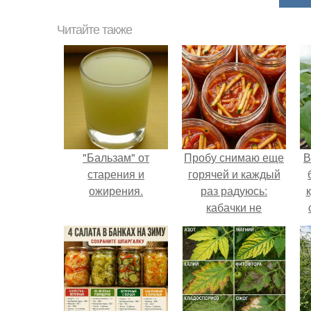
Читайте также
"Бальзам" от
Пробу снимаю еще
В
старения и
горячей и каждый
ожирения.
раз радуюсь:
кабачки не
развариваются, а
соус получается
густым и
пикантным.