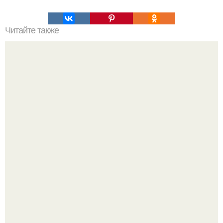
Читайте также
Цвета сигнальных ракет и их значение. Значение цвета
сигнальных патронов и ракет, вдруг кому пригодится.