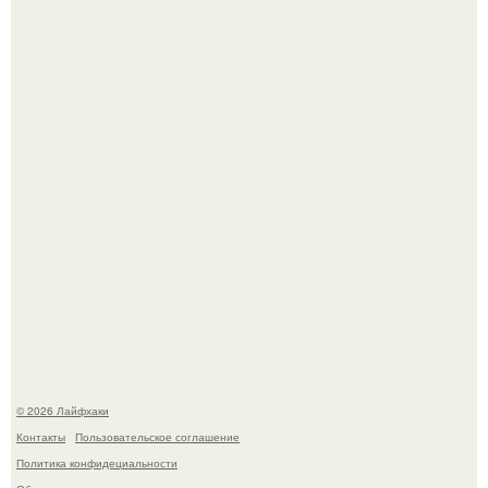
Четыре салата в банках на зиму.
Лист томата пожелтел - и половина дачников сразу
хватает удобрение.
© 2026 Лайфхаки
Контакты
Пользовательское соглашение
Политика конфидециальности