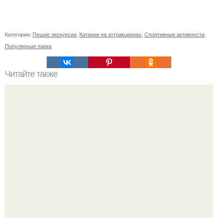
Категории:
Пешие экскурсии
,
Катание на аттракционах
,
Спортивные активности
,
Популярные парки
Читайте также
Что делать на ночевке с подругой. Как устроить весёлую
ночёвку с подружками