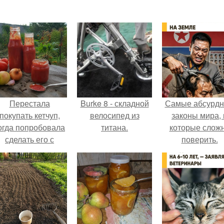
Перестала
Burke 8 - складной
Самые абсурд
покупать кетчуп,
велосипед из
законы мира, 
огда попробовала
титана.
которые слож
сделать его с
поверить.
яблоками.