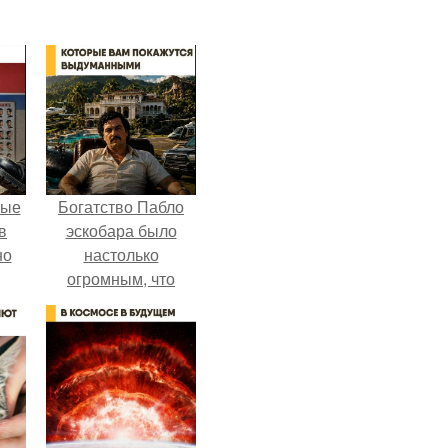
ные
Богатство Пабло
в
эскобара было
но
настолько
огромным, что
многие истории о
нём звучат как
вымысел.