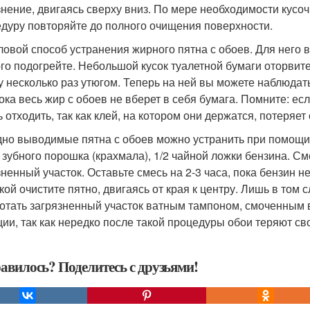
знение, двигаясь сверху вниз. По мере необходимости кусо
дуру повторяйте до полного очищения поверхности.
пловой способ устранения жирного пятна с обоев. Для него в
го подогрейте. Небольшой кусок туалетной бумаги оторвите
у несколько раз утюгом. Теперь на ней вы можете наблюдат
пока весь жир с обоев не вберет в себя бумага. Помните: ес
ь отходить, так как клей, на котором они держатся, потеряет
удно выводимые пятна с обоев можно устранить при помощи 
 зубного порошка (крахмала), 1/2 чайной ложки бензина. 
зненный участок. Оставьте смесь на 2-3 часа, пока бензин н
кой очистите пятно, двигаясь от края к центру. Лишь в том 
отать загрязненный участок ватным тампоном, смоченным в
ции, так как нередко после такой процедуры обои теряют с
авилось? Поделитесь с друзьями!