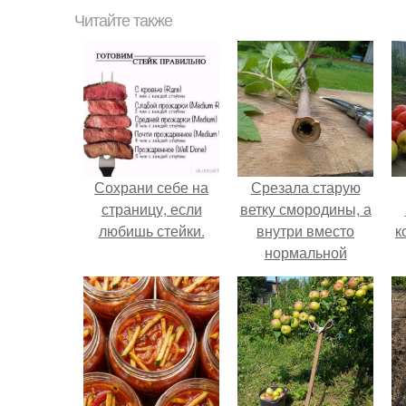
Читайте также
Сохрани себе на
Срезала старую
страницу, если
ветку смородины, а
любишь стейки.
внутри вместо
к
нормальной
светлой
сердцевины
оказалась чёрная
пустота.