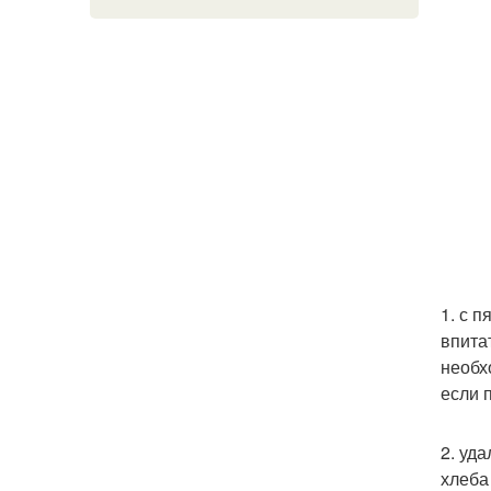
1. с 
впита
необх
если 
2. уд
хлеба