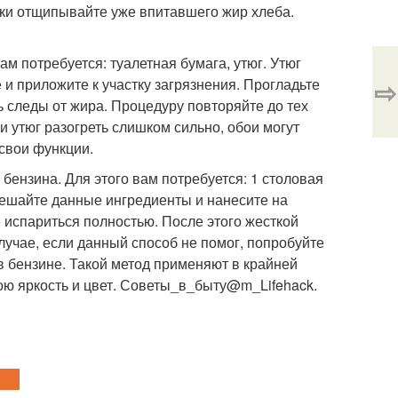
чки отщипывайте уже впитавшего жир хлеба.
ам потребуется: туалетная бумага, утюг. Утюг
⇨
 и приложите к участку загрязнения. Прогладьте
ь следы от жира. Процедуру повторяйте до тех
ли утюг разогреть слишком сильно, обои могут
 свои функции.
бензина. Для этого вам потребуется: 1 столовая
Смешайте данные ингредиенты и нанесите на
е испариться полностью. После этого жесткой
случае, если данный способ не помог, попробуйте
 бензине. Такой метод применяют в крайней
вою яркость и цвет. Советы_в_быту@m_Lifehack.