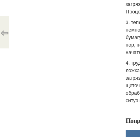
загря
Проце
3. те
⇦
немно
бумаг
пор, 
начат
4. тр
ложка
загря
щеточ
обраб
ситуа
Понр