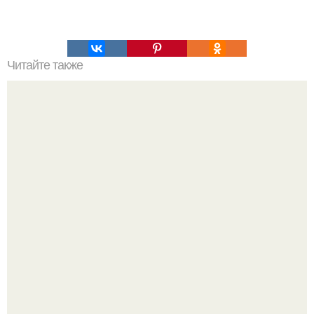
Читайте также
Raspberry Pi Zero - новый компактный микрокомпьютер
по цене всего $5.