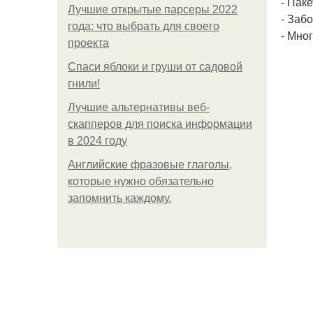
- Пак
Лучшие открытые парсеры 2022
- Заб
года: что выбрать для своего
- Мно
проекта
Спаси яблоки и груши от садовой
гнили!
Лучшие альтернативы веб-
скапперов для поиска информации
в 2024 году
Английские фразовые глаголы,
которые нужно обязательно
запомнить каждому.