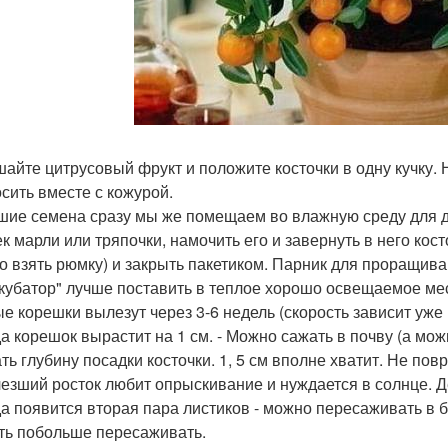
ушайте цитрусовый фрукт и положите косточки в одну кучку.
сить вместе с кожурой.
чшие семена сразу мы же помещаем во влажную среду для 
ек марли или тряпочки, намочить его и завернуть в него кост
о взять рюмку) и закрыть пакетиком. Парник для проращива
нкубатор" лучше поставить в теплое хорошо освещаемое мест
е корешки вылезут через 3-6 недель (скорость зависит уже 
гда корешок вырастит на 1 см. - Можно сажать в почву (а мо
ть глубину посадки косточки. 1, 5 см вполне хватит. Не повр
лезший росток любит опрыскивание и нуждается в солнце. Д
гда появится вторая пара листиков - можно пересаживать в 
ть побольше пересаживать.