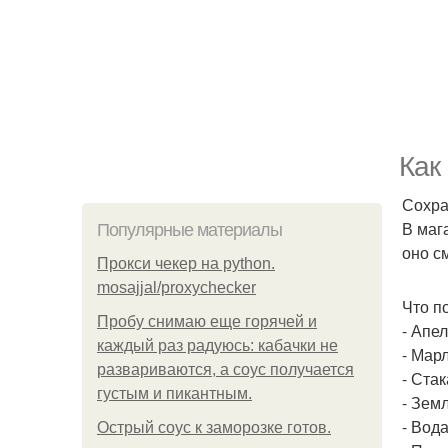
Как
Сохра
В маг
Популярные материалы
оно с
Прокси чекер на python.
mosajjal/proxychecker
Что п
Пробу снимаю еще горячей и
- Апел
каждый раз радуюсь: кабачки не
- Марл
развариваются, а соус получается
- Стак
густым и пикантным.
- Земл
- Вода
Острый соус к заморозке готов.