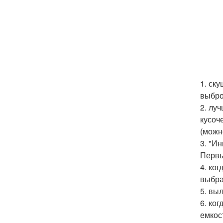
1. ск
выбро
2. лу
кусоч
(можн
3. "И
Первы
4. ко
выбра
5. вы
6. ко
емкос