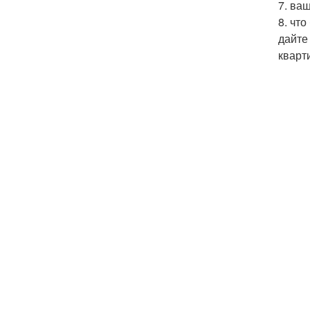
7. ва
8. чт
дайте
кварт