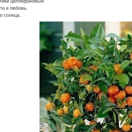
етики целлофановые.
ота и любовь.
го солнца.