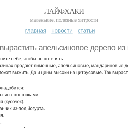
ЛАЙФХАКИ
маленькие, полезные хитрости
главная
новости
статьи
 вырастить апельсиновое дерево из 
ните себе, чтобы не потерять.
азинах продают лимонные, апельсиновые, мандариновые дер
может выжить. Да и цены высоки на цитрусовые. Так выраст
онадобится:
ьсин с косточками.
я (кусочек).
анчик из-под йогурта.
я.
.