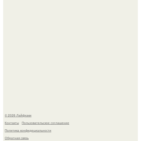
Из мягких груш красивого варенья дольками не
получится.
Ботва пожелтела, сосед уже достал вилы, и рука сама
тянется копать картошку.
© 2026 Лайфхаки
Контакты
Пользовательское соглашение
Политика конфидециальности
Обратная связь