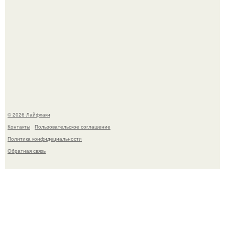
В Дубае существует район, который кажется ошибкой
самой реальности.
© 2026 Лайфхаки
Контакты
Пользовательское соглашение
Политика конфидециальности
Обратная связь