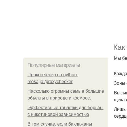
Как
Мы бе
Популярные материалы
Кажда
Прокси чекер на python.
mosajjal/proxychecker
Зоны 
Насколько огромны самые большие
Высып
объекты в природе и космосе.
щека 
Эффективные таблетки для борьбы
Лишь 
с никотиновой зависимостью
сердц
В том случае, если баклажаны