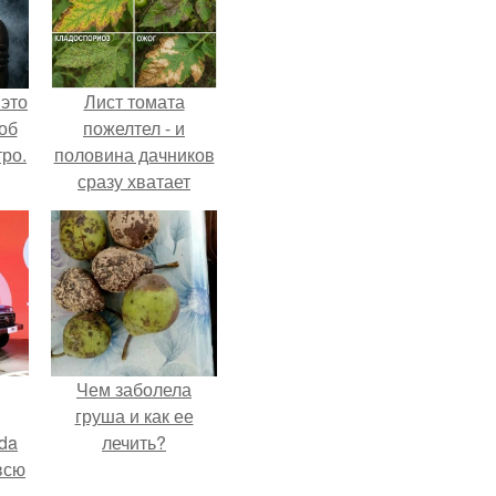
 это
Лист томата
об
пожелтел - и
ро.
половина дачников
сразу хватает
удобрение.
Чем заболела
груша и как ее
da
лечить?
всю