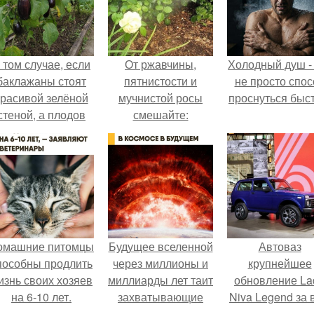
 том случае, если
От ржавчины,
Холодный душ -
баклажаны стоят
пятнистости и
не просто спос
красивой зелёной
мучнистой росы
проснуться быст
стеной, а плодов
смешайте:
почти не видно -
радоваться тут
нечему.
омашние питомцы
Будущее вселенной
Автоваз
пособны продлить
через миллионы и
крупнейшее
изнь своих хозяев
миллиарды лет таит
обновление La
на 6-10 лет.
захватывающие
Niva Legend за 
тайны.
историю