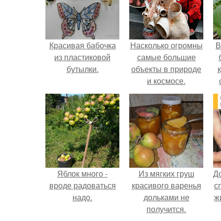
Красивая бабочка
Насколько огромны
В
из пластиковой
самые большие
бутылки.
объекты в природе
и космосе.
Яблок много -
Из мягких груш
Д
вроде радоваться
красивого варенья
с
надо.
дольками не
ж
получится.