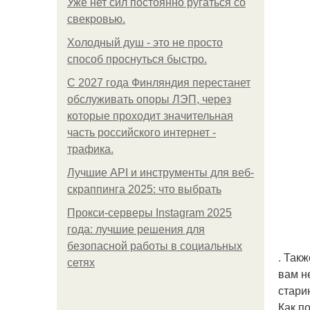
Уже нет сил постоянно ругаться со
свекровью.
Холодный душ - это не просто
способ проснуться быстро.
С 2027 года Финляндия перестанет
обслуживать опоры ЛЭП, через
которые проходит значительная
часть российского интернет -
трафика.
Лучшие API и инструменты для веб-
скраппинга 2025: что выбрать
Прокси-серверы Instagram 2025
года: лучшие решения для
безопасной работы в социальных
. Так
сетях
вам н
стари
Как п