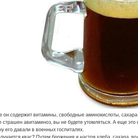
же он содержит витамины, свободные аминокислоты, сахара 
е страшен авитаминоз, вы не будете утомляться. А еще это
ну его давали в военных госпиталях.
олучается квас? Путем брожения и настоя хлеба, сахара, в