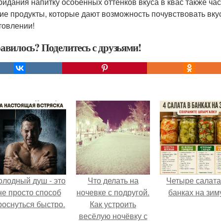
ридания напитку особенных оттенков вкуса в квас также час
гие продукты, которые дают возможность почувствовать вкус
товлении!
авилось? Поделитесь с друзьями!
олодный душ - это
Что делать на
Четыре салата
не просто способ
ночевке с подругой.
банках на зим
роснуться быстро.
Как устроить
весёлую ночёвку с