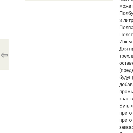
может
Полбу
3 лит
Полпа
Полст
Изюм.
Для п
⇦
трехл
остав
(пред
будущ
добав
промы
квас 
Бутыл
приго
приго
заквас