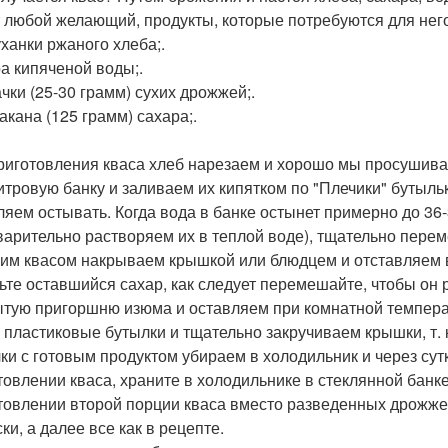
 любой желающий, продукты, которые потребуются для него
ханки ржаного хлеба;.
ра кипяченой воды;.
чки (25-30 грамм) сухих дрожжей;.
акана (125 грамм) сахара;.
риготовления кваса хлеб нарезаем и хорошо мы просушива
итровую банку и заливаем их кипятком по "Плечики" бутыль
ляем остывать. Когда вода в банке остынет примерно до 36
варительно растворяем их в теплой воде), тщательно пере
им квасом накрываем крышкой или блюдцем и отставляем в
ьте оставшийся сахар, как следует перемешайте, чтобы он
тую пригоршню изюма и оставляем при комнатной температ
в пластиковые бутылки и тщательно закручиваем крышки, т. 
ки с готовым продуктом убираем в холодильник и через сут
товлении кваса, храните в холодильнике в стеклянной банке.
товлении второй порции кваса вместо разведенных дрожже
ки, а далее все как в рецепте.