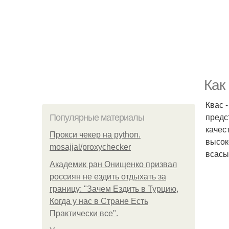
Как
Квас 
предс
Популярные материалы
качес
Прокси чекер на python.
высок
mosajjal/proxychecker
всасы
Академик ран Онищенко призвал
россиян не ездить отдыхать за
границу: "Зачем Ездить в Турцию,
Когда у нас в Стране Есть
Практически все".