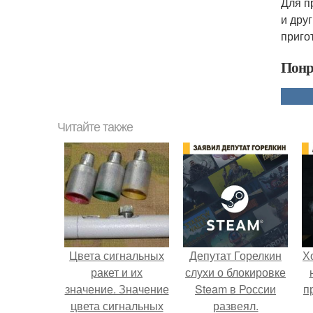
Для п
и дру
приго
Понр
Читайте также
Цвета сигнальных
Депутат Горелкин
Х
ракет и их
слухи о блокировке
значение. Значение
Steam в России
п
цвета сигнальных
развеял.