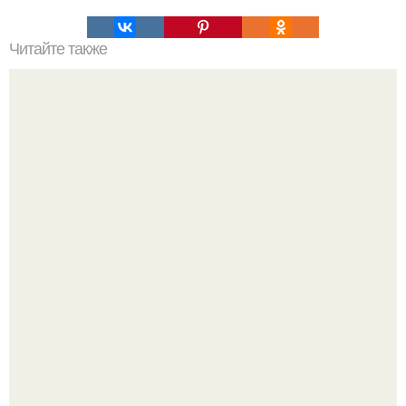
Читайте также
Рецепты безумно вкусного кофе.
С 1 марта банки будут блокировать переводы при