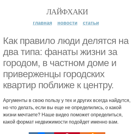
ЛАЙФХАКИ
главная
новости
статьи
Как правило люди делятся на
два типа: фанаты жизни за
городом, в частном доме и
приверженцы городских
квартир поближе к центру.
Аргументы в свою пользу у тех и других всегда найдутся,
но что делать, если вы еще не определились, о какой
жизни мечтаете? Наше видео поможет определиться,
какой формат недвижимости подойдет именно вам.