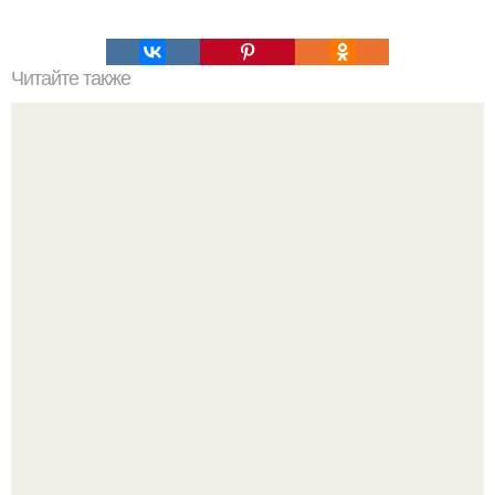
Читайте также
Первый в мире планшет c ос Ubuntu.