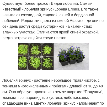
Существует более трехсот Видов лобелий. Самый
известный - лобелия эринус (Lobelia Erinus. Его также
называют ежевидной, садовой, синей и бордюрной
лобелией. Родом эти цветы из южной Африки, где они по
сей день растут среди кустарников на каменистых
влажных участках. Отличаются яркой синей окраской,
редко встречающейся среди цветов.
Лобелия эринус - растение небольшое, травянистое, с
тонкими многочисленными побегами длиной от 10 до 40
см. Оно образует прижатые к земле широкие "Подушки",
компактные шаровидные кустики, либо каскады,
спадающие вниз. Цветки лобелии эринус напоминают по