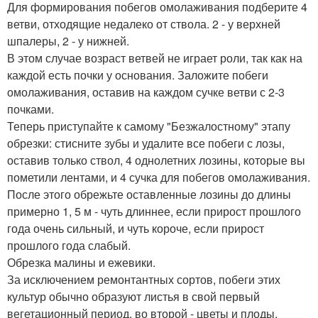
Для формирования побегов омолаживания подберите 4
ветви, отходящие недалеко от ствола. 2 - у верхней
шпалеры, 2 - у нижней.
В этом случае возраст ветвей не играет роли, так как на
каждой есть почки у основания. Заложите побеги
омолаживания, оставив на каждом сучке ветви с 2-3
почками.
Теперь приступайте к самому "Безжалостному" этапу
обрезки: стисните зубы и удалите все побеги с лозы,
оставив только ствол, 4 однолетних лозины, которые вы
пометили лентами, и 4 сучка для побегов омолаживания.
После этого обрежьте оставленные лозины до длины
примерно 1, 5 м - чуть длиннее, если прирост прошлого
года очень сильный, и чуть короче, если прирост
прошлого года слабый.
Обрезка малины и ежевики.
За исключением ремонтантных сортов, побеги этих
культур обычно образуют листья в свой первый
вегетационный период, во второй - цветы и плоды.