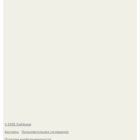
Смородины в этом году много, а обычное жидкое
варенье у нас как-то не очень едят.
Чем заболела груша и как ее лечить?
© 2026 Лайфхаки
Контакты
Пользовательское соглашение
Политика конфидециальности