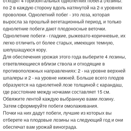
отходят 4 горизонтальных однолетних побега (лозины:
по 2 в каждую сторону вдоль натянутой на 2-х уровнях
проволоки. Однолетний побег - это лоза, которая
выросла за прошлый вегетационный период, и только
однолетние побеги дают плодоносные веточки.
Однолетние побеги - гладкие, рыжевато-коричневые, их
легко отличить от более старых, имеющих темную,
шелушащуюся кору.
Для обеспечения урожая этого года выберите 4 лозины,
ответвляющиеся вблизи ствола и отходящие в
противоположных направлениях: 2 - на уровне верхней
шпалеры и 2 - на уровне нижней. Больше всего плодов
образуются на однолетней лозе толщиной с карандаш,
где расстояние между ночками составляет 15 см.
Обвяжите лентой каждую выбранную вами лозину.
Затем сформируйте побеги омолаживания.
Почки на них дадут побеги, лучшие из которых вы
отберете на плодовые лозины на следующий год и они
обеспечат вам урожай винограда.