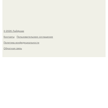
Автоваз крупнейшее обновление Lada Niva Legend за
всю историю представил.
© 2026 Лайфхаки
Контакты
Пользовательское соглашение
Политика конфидециальности
Обратная связь