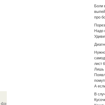
Боли в
выпей
про б
Порез
Надо 
Удиви
Диагн
Нужно
самод
лист 
Лишь 
Появл
помут
А есл
В слу
Кусоч
⇦