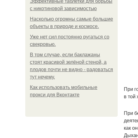
Эффективные таблетки для борьбы
с никотиновой зависимостью
Насколько огромны самые большие
объекты в природе и космосе.
Уже нет сил постоянно ругаться со
свекровью.
В том случае, если баклажаны
стоят красивой зелёной стеной, а
плодов почти не видно - радоваться
тут нечему.
Как использовать мобильные
При г
прокси для Вконтакте
в той
При б
деяте
как о
Дыхан