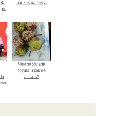
об
банках на зиму.
ро.
Чем заболела
груша и как ее
da
лечить?
всю