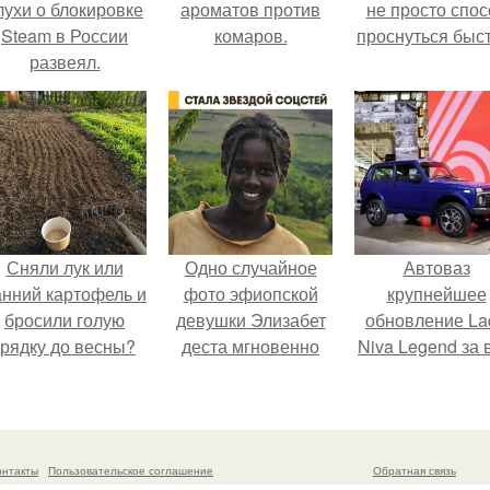
лухи о блокировке
ароматов против
не просто спос
Steam в России
комаров.
проснуться быст
развеял.
Сняли лук или
Одно случайное
Автоваз
анний картофель и
фото эфиопской
крупнейшее
бросили голую
девушки Элизабет
обновление La
грядку до весны?
деста мгновенно
Niva Legend за 
разлетелось по
историю
всему интернету и
представил.
сделало её новой
звездой соцсетей.
онтакты
Пользовательское соглашение
Обратная связь