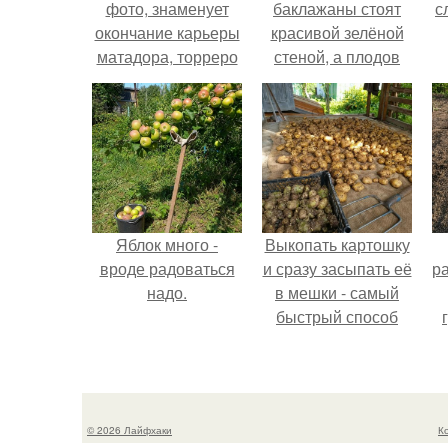
фото, знаменует
баклажаны стоят
с
окончание карьеры
красивой зелёной
матадора, торреро
стеной, а плодов
Альваро мунера.
почти не видно -
радоваться тут
нечему.
Яблок много -
Выкопать картошку
вроде радоваться
и сразу засыпать её
р
надо.
в мешки - самый
быстрый способ
спрятать вместе с
урожаем гниль,
порезы и больные
клубни.
© 2026 Лайфхаки
К