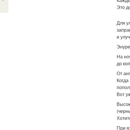
Кажды
Это д
Для у
запра
и улу
Энуре
На но
до ко
От ан
Когда
попол
Вот уж
Высок
(черн
Хотит
При я