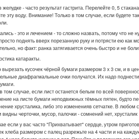
 желудке - часто результат гастрита. Перелейте 0, 5 стакана
те эту воду. Внимание! Только в том случае, если будете та
оли.
ались - это и лечением - то сложно назвать, потому что не 
просто поднять вверх порезанную руку и потрясти ею как м
тельно, но факт: ранка затягивается очень быстро и не боли
остика катаракты.
 вырезать кусочек чёрной бумаги размером 3 х 3 см, и в цен
ельные диафрагмальные очки получатся. Их надо поднести б
бумаги.
в том случае, если лист останется белым по всей поверхност
ение на листе бумаги неподвижных тёмных пятен, будто пес
нение хрусталика, либо это измененияв сетчатке. В любом с
и видны черточки, мусор, палочки - сомнений нет, хрусталик
чае если у вас часто "Прихватывает" сердце, утром приготов
ек хлеба размером с палец разрежьте на 4 части и на кажду