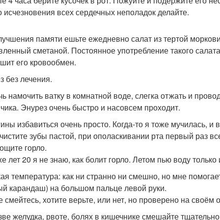
е 4 часа берите кусочек в рот. Пожуйте и подержите его нес
о исчезновения всех сердечных неполадок делайте.
лучшения памяти ешьте ежедневно салат из тертой морков
вленный сметаной. Постоянное употребление такого салата
чшит его кровообмен.
з без лечения.
чь намочить ватку в комнатной воде, слегка отжать и прово
пчика. Энурез очень быстро и насовсем проходит.
гины избавиться очень просто. Когда-то я тоже мучилась, и 
 чистите зубы пастой, при ополаскивании рта первый раз вс
ощите горло.
е лет 20 я не знаю, как болит горло. Летом пью воду только
ая температура: как ни странно ни смешно, но мне помога
ый карандаш) на большом пальце левой руки.
е смейтесь, хотите верьте, или нет, но проверено на своём 
зве желудка, рвоте, болях в кишечнике смешайте тщательн