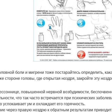
оловной боли и мигрени тоже постарайтесь определить, как
 же стороне головы, где открытая ноздря, закройте эту ноздр
ессоннице, повышенной нервной возбудимости, беспочвенн
льности, что так часто встречается при психических заболе
но успокаивает ум и охлаждает его горячность.
ие через правую ноздрю к обратным результатам приводит