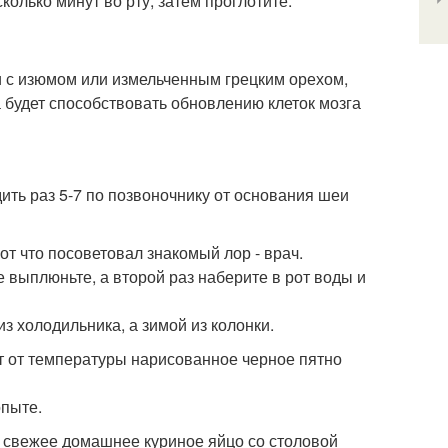
колько минут во рту, затем проглотите.
и с изюмом или измельченным грецким орехом,
 будет способствовать обновлению клеток мозга
дить раз 5-7 по позвоночнику от основания шеи
вот что посоветовал знакомый лор - врач.
е выплюньте, а второй раз наберите в рот воды и
 из холодильника, а зимой из колонки.
ет от температуры нарисованное черное пятно
опыте.
о свежее домашнее куриное яйцо со столовой