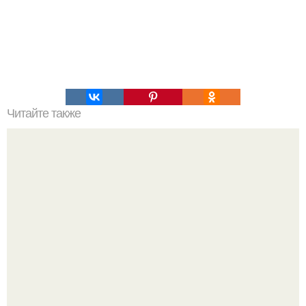
Читайте также
Что делать на ночевке с подругой. Как устроить весёлую
ночёвку с подружками