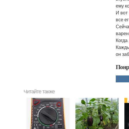
ему к
И вот
все ег
Сейча
варен
Когда
Кажды
он за
Понр
Читайте также