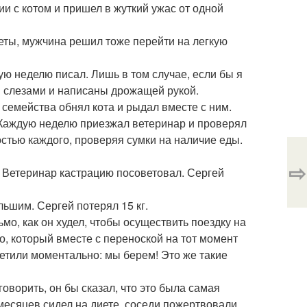
и с котом и пришел в жуткий ужас от одной
ты, мужчина решил тоже перейти на легкую
дую неделю писал. Лишь в том случае, если бы я
ы слезами и написаны дрожащей рукой.
 семейства обнял кота и рыдал вместе с ним.
. Каждую неделю приезжал ветеринар и проверял
остью каждого, проверяя сумки на наличие еды.
⇨
. Ветеринар кастрацию посоветовал. Сергей
льшим. Сергей потерял 15 кг.
мо, как он худел, чтобы осуществить поездку на
о, который вместе с переноской на тот момент
тветили моментально: мы берем! Это же такие
говорить, он бы сказал, что это была самая
 месяцев сидел на диете, соседи пожертвовали