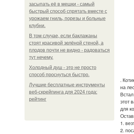
засыпать её в мешки - самый
быстрый способ спрятать вместе с
урожаем гниль, порезы и больные
клубни.
В том случае, если баклажаны
стоят красивой зелёной стеной, а
плодов почти не видно - радоваться
тут нечему.
Холодный душ - это не просто
способ проснуться быстро.
. Кот
Лучшие бесплатные инструменты
на ле
веб-скрейпинга для 2024 года:
Встал
рейтинг
этот 
для ко
Остав
1. ве
2. пос