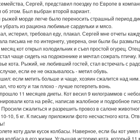
семейства, Сергей, представил поездку по Европе в компани
 об этом. Был выбран второй вариант.
 рыжей морде легче было переносить страшный период дие
и убрать из рациона любимые сардельки и мясо.
рал, истерил, требовал еду, плакал. Сергей мне отчеты каж
ала письма не по интернету, уверена, они были бы размыт
 месяц кот открыл холодильник и съел простой огурец. Отец
 стал чаще сидеть на подоконнике и мечтал сожрать птичку
вье кота. Рыжий, не любивший гостей, стал встречать с рад
 случае, если ее не оказывалось - метил обувь.
ешил: если метить больше и чаще, хозяин сжалится над ним
л, что коту и так плохо - лучше потерпеть вонь.
 прошло 11 месяцев диеты. Кот весил 9 килограммов с небо
нировали кота на рейс, написав жалобное и подробное пись
. Просили сжалиться и разрешить провоз в салоне животног
 10-10, 5 кг. К письму приложили фото несчастного кота. О
ы!
олете коту дали кусок колбасы. Наверное, если бы кот умел 
ая колбаса в его жизни. Услышав историю кота, который 11