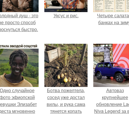
олодный душ - это
Уксус и рис.
Четыре салата
не просто способ
банках на зим
роснуться быстро.
Одно случайное
Ботва пожелтела,
Автоваз
фото эфиопской
сосед уже достал
крупнейшее
евушки Элизабет
вилы, и рука сама
обновление La
деста мгновенно
тянется копать
Niva Legend за 
разлетелось по
картошку.
историю
сему интернету и
представил.