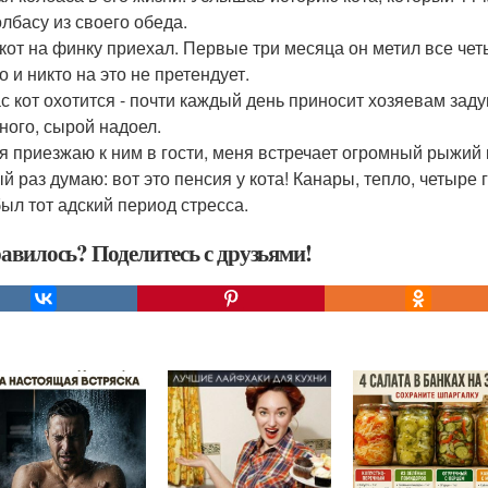
олбасу из своего обеда.
 кот на финку приехал. Первые три месяца он метил все четы
о и никто на это не претендует.
с кот охотится - почти каждый день приносит хозяевам зад
ного, сырой надоел.
 я приезжаю к ним в гости, меня встречает огромный рыжий к
й раз думаю: вот это пенсия у кота! Канары, тепло, четыре
был тот адский период стресса.
авилось? Поделитесь с друзьями!