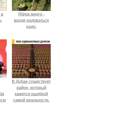
 в
Яблок много -
у.
вроде радоваться
надо.
В Дубае существует
район, который
da
кажется ошибкой
всю
самой реальности.