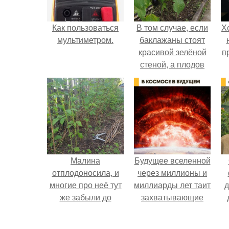
Как пользоваться
В том случае, если
Х
мультиметром.
баклажаны стоят
красивой зелёной
п
стеной, а плодов
почти не видно -
радоваться тут
нечему.
Малина
Будущее вселенной
отплодоносила, и
через миллионы и
многие про неё тут
миллиарды лет таит
д
же забыли до
захватывающие
следующего лета.
тайны.
в