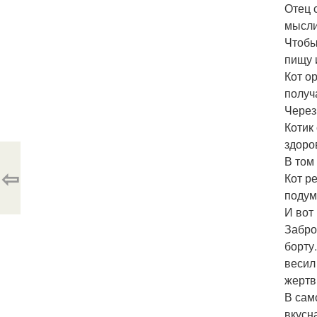
Отец 
мысли
Чтобы
пищу 
Кот о
получ
Через
Котик
здоро
В том
⇦
Кот р
подума
И вот
Забро
борту
весил
жертв
В сам
вкусн