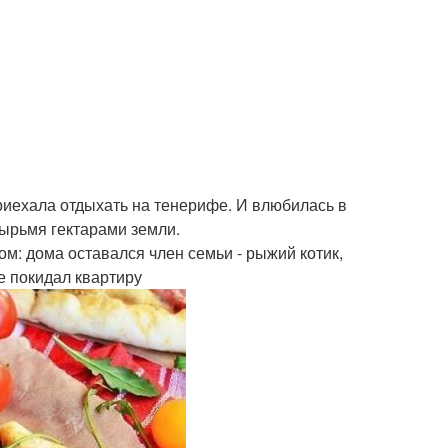
приехала отдыхать на тенерифе. И влюбилась в
тырьмя гектарами земли.
м: дома оставался член семьи - рыжий котик,
не покидал квартиру