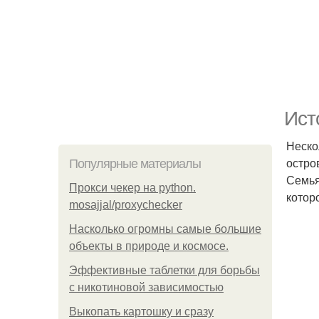
Ист
Неско
остро
Популярные материалы
Семья
Прокси чекер на python.
котор
mosajjal/proxychecker
Насколько огромны самые большие
объекты в природе и космосе.
Эффективные таблетки для борьбы
с никотиновой зависимостью
Выкопать картошку и сразу