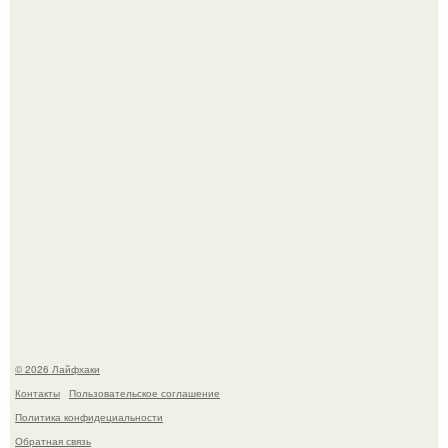
В Дубае существует район, который кажется ошибкой
самой реальности.
Академик ран Онищенко призвал россиян не ездить
отдыхать за границу: "Зачем Ездить в Турцию, Когда у
нас в Стране Есть Практически все".
© 2026 Лайфхаки
Контакты
Пользовательское соглашение
Политика конфидециальности
Обратная связь