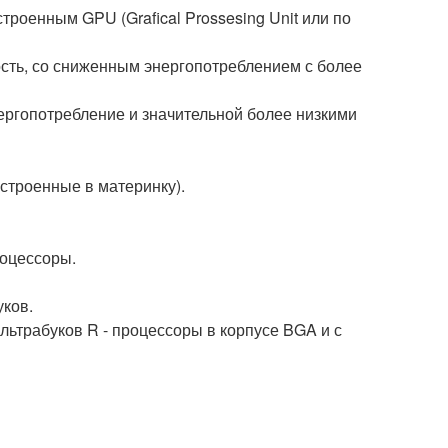
троенным GPU (Grafical Prossesing Unit или по
сть, со сниженным энергопотреблением с более
ергопотребление и значительной более низкими
встроенные в материнку).
роцессоры.
уков.
льтрабуков R - процессоры в корпусе BGA и с