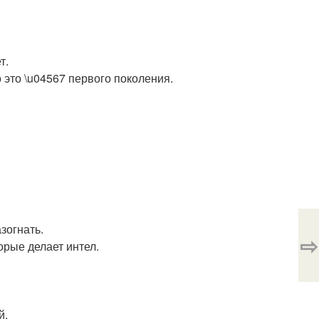
т.
 это \u04567 первого поколения.
зогнать.
⇨
орые делает интел.
й.