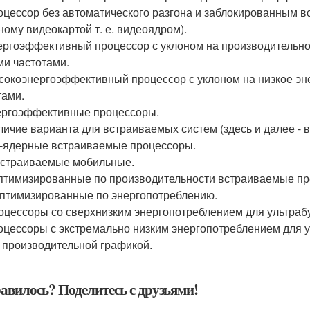
роцессор без автоматического разгона и заблокированным вс
ному видеокартой т. е. видеоядром).
нергоэффективный процессор с уклоном на производительно
ми частотами.
ысокоэнергоэффективный процессор с уклоном на низкое эн
тами.
нергоэффективные процессоры.
аличие варианта для встраиваемых систем (здесь и далее - 
4-ядерные встраиваемые процессоры.
встраиваемые мобильные.
оптимизированные по производительности встраиваемые п
оптимизированные по энергопотреблению.
роцессоры со сверхнизким энергопотреблением для ультраб
роцессоры с экстремально низким энергопотреблением для у
 производительной графикой.
авилось? Поделитесь с друзьями!