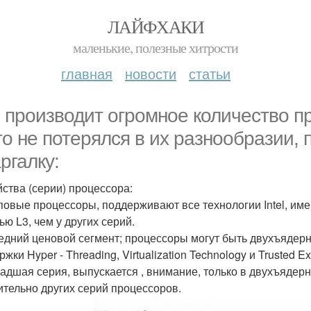
ЛАЙФХАКИ
маленькие, полезные хитрости
главная
новости
статьи
el производит огромное количество п
то не потерялся в их разнообразии,
ргалку:
ства (серии) процессора:
топовые процессоры, поддерживают все технологии Intel, и
ью L3, чем у других серий.
средний ценовой сегмент; процессоры могут быть двухъяде
жки Hyper - Threading, Virtualization Technology и Trusted Ex
младшая серия, выпускается , внимание, только в двухъяд
ительно других серий процессоров.