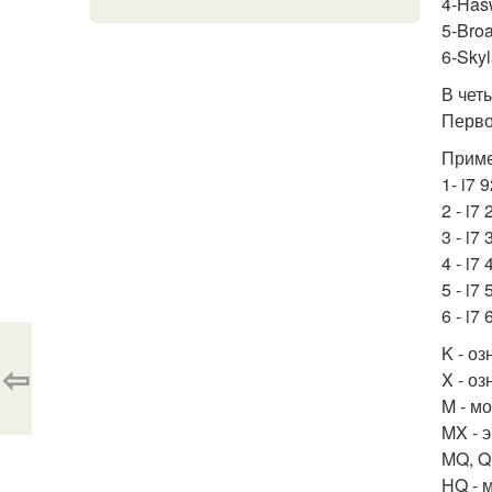
4-Hasw
5-Broa
6-Skyl
В чет
Перво
Прим
1- i7 
2 - i7
3 - i7
4 - i7
5 - i7
6 - i7
K - о
⇦
X - о
M - м
MX - 
MQ, Q
HQ - 