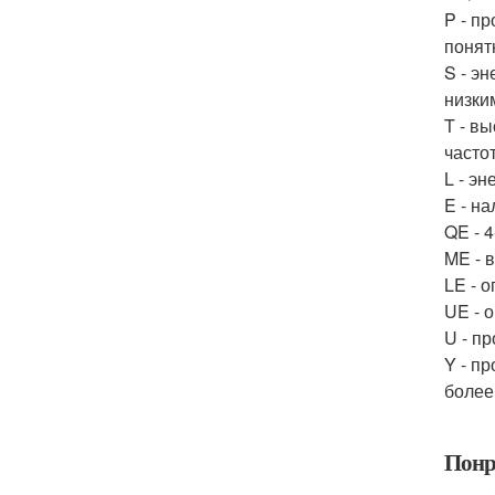
P - п
понят
S - э
низки
T - в
часто
L - э
E - н
QE - 
ME - 
LE - 
UE - 
U - п
Y - п
более
Понр