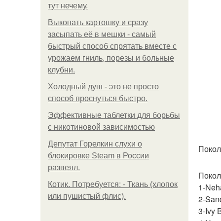
тут нечему.
Выкопать картошку и сразу
засыпать её в мешки - самый
быстрый способ спрятать вместе с
урожаем гниль, порезы и больные
клубни.
Холодный душ - это не просто
способ проснуться быстро.
Эффективные таблетки для борьбы
с никотиновой зависимостью
Депутат Горелкин слухи о
Покол
блокировке Steam в России
развеял.
Покол
Котик. Потребуется: - Ткань (хлопок
1-Neh
или пушистый флис).
2-Sand
3-Ivy 