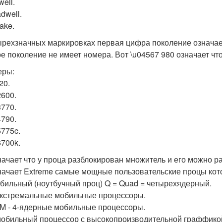
ell.
dwell.
ake.
ырехзначных маркировках первая цифра поколение означае
е поколение не имеет номера. Вот \u04567 980 означает что
еры:
920.
 2600.
 3770.
 4790.
 5775c.
 6700k.
значает что у проца разблокирован множитель и его можно ра
значает Extreme самые мощные пользовательские процы кот
обильный (ноутбучный проц) Q = Quad = четырехядерный.
экстремальные мобильные процессоры.
M - 4-ядерные мобильные процессоры.
мобильный процессор с высокопроизводительной граффико