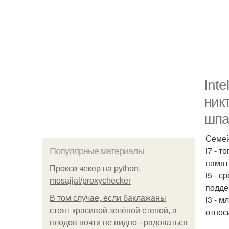
Int
ник
шпа
Семей
i7 - 
Популярные материалы
памят
Прокси чекер на python.
i5 - 
mosajjal/proxychecker
поддер
В том случае, если баклажаны
i3 - 
стоят красивой зелёной стеной, а
относ
плодов почти не видно - радоваться