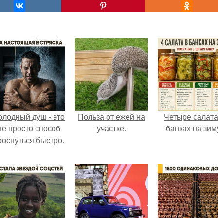
олодный душ - это
Польза от ежей на
Четыре салата
не просто способ
участке.
банках на зим
роснуться быстро.