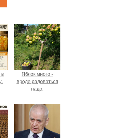
 в
Яблок много -
у.
вроде радоваться
надо.