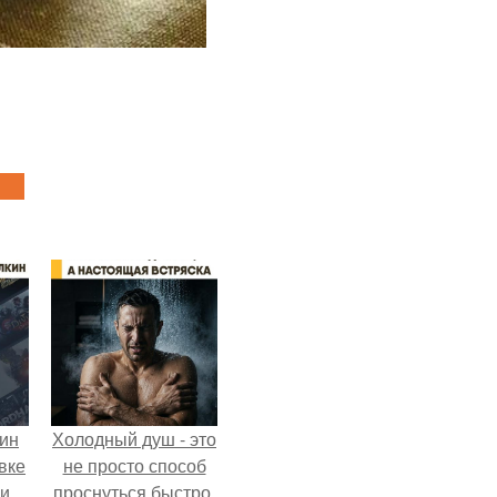
кин
Холодный душ - это
вке
не просто способ
ии
проснуться быстро.