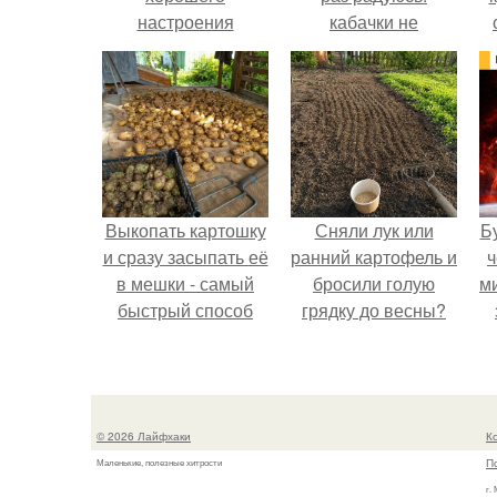
настроения
кабачки не
распечатать. Идеи
развариваются, а
"Органайзеров
соус получается
Хорошего
густым и
Настроения" с
пикантным.
примерами
подарочков.
Выкопать картошку
Сняли лук или
Б
и сразу засыпать её
ранний картофель и
ч
в мешки - самый
бросили голую
м
быстрый способ
грядку до весны?
спрятать вместе с
урожаем гниль,
порезы и больные
клубни.
© 2026 Лайфхаки
К
П
Маленькие, полезные хитрости
г.