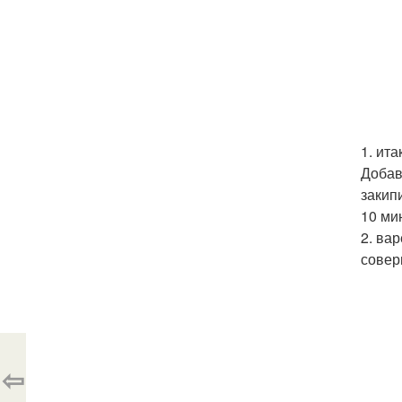
1. ит
Добав
закип
10 мин
2. ва
совер
⇦