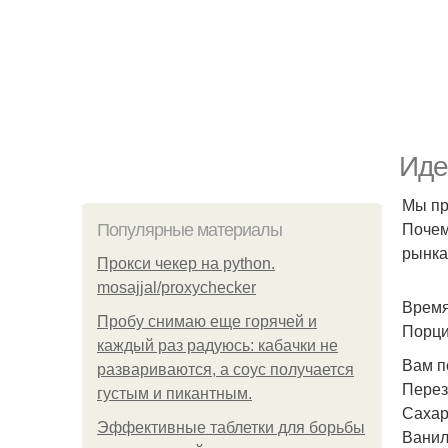
Иде
Мы пр
Почем
Популярные материалы
рынка
Прокси чекер на python.
mosajjal/proxychecker
Время
Пробу снимаю еще горячей и
Порци
каждый раз радуюсь: кабачки не
Вам п
развариваются, а соус получается
Перез
густым и пикантным.
Сахар
Эффективные таблетки для борьбы
Ваниль