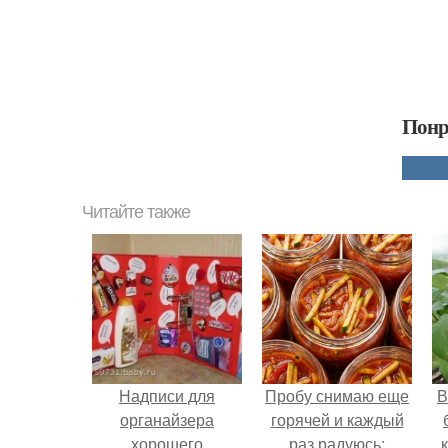
Понр
Читайте также
Надписи для
Пробу снимаю еще
В
органайзера
горячей и каждый
хорошего
раз радуюсь: