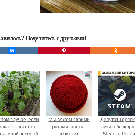
авилось? Поделитесь с друзьями!
 том случае, если
Мы вяжем своими
Депутат Горел
баклажаны стоят
руками шапку -
слухи о блокиро
красивой зелёной
резинку с
Steam в Росс