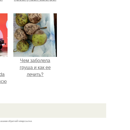
Чем заболела
груша и как ее
da
лечить?
всю
казании обратной гиперссылки.