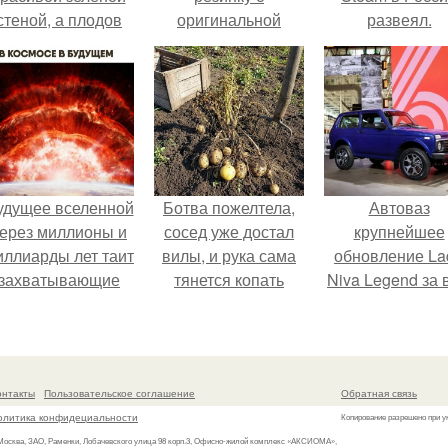
стеной, а плодов
оригинальной
развеял.
почти не видно -
макушкой.
радоваться тут
нечему.
удущее вселенной
Ботва пожелтела,
Автоваз
ерез миллионы и
сосед уже достал
крупнейшее
иллиарды лет таит
вилы, и рука сама
обновление La
захватывающие
тянется копать
Niva Legend за 
тайны.
картошку.
историю
представил.
онтакты
Пользовательское соглашение
Обратная связь
олитика конфидециальности
Копирование разрешено при у
 Москва, ЗАО, Раменки, Лобачевского улица 98 корп.3, Офисно-жилой комплекс «АКСИОМА»,