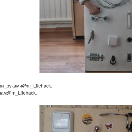
и_руками@m_Lifehack.
ам@m_Lifehack.