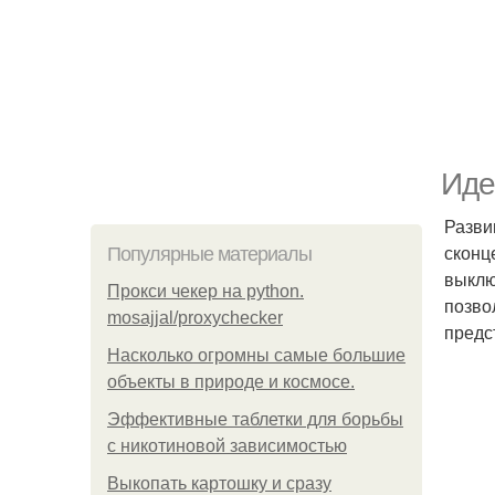
Иде
Разви
сконц
Популярные материалы
выклю
Прокси чекер на python.
позво
mosajjal/proxychecker
предс
Насколько огромны самые большие
объекты в природе и космосе.
Эффективные таблетки для борьбы
с никотиновой зависимостью
Выкопать картошку и сразу