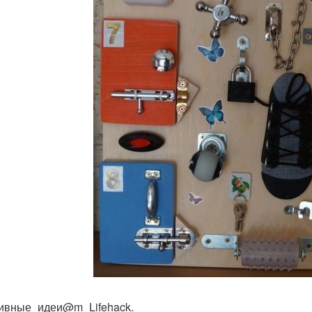
ивные_идеи@m_Lifehack.