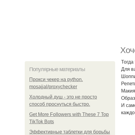
Хоч
Тогда
Для в
Популярные материалы
Шоппи
Прокси чекер на python.
Репет
mosajjal/proxychecker
Макия
Холодный душ - это не просто
Образ
способ проснуться быстро.
И сам
каждо
Get More Followers with These 7 Top
TikTok Bots
Эффективные таблетки для борьбы