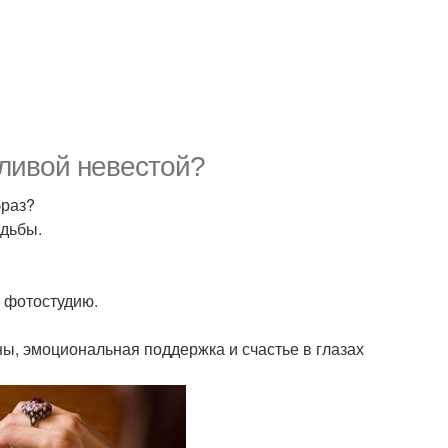
тливой невестой?
браз?
адьбы.
в фотостудию.
ны, эмоциональная поддержка и счастье в глазах