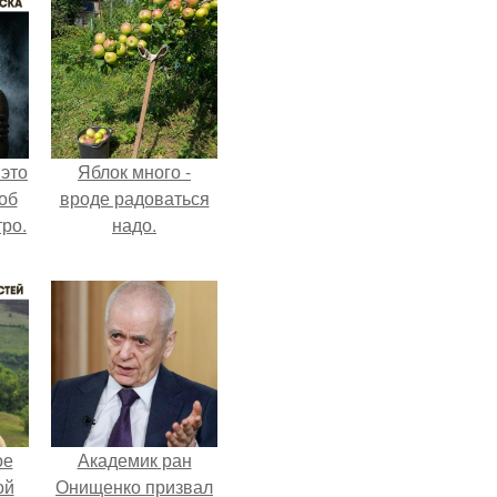
 это
Яблок много -
об
вроде радоваться
ро.
надо.
ое
Академик ран
ой
Онищенко призвал