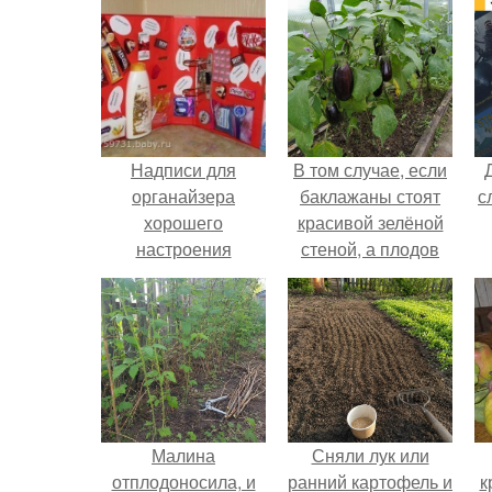
Надписи для
В том случае, если
органайзера
баклажаны стоят
с
хорошего
красивой зелёной
настроения
стеной, а плодов
распечатать. Идеи
почти не видно -
"Органайзеров
радоваться тут
Хорошего
нечему.
Настроения" с
примерами
подарочков.
Малина
Сняли лук или
отплодоносила, и
ранний картофель и
к