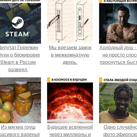
Депутат Горелкин
Мы врезаем замок
Холодный душ -
лухи о блокировке
в межкомнатную
не просто спос
Steam в России
дверь.
проснуться быст
развеял.
Из мягких груш
Будущее вселенной
Одно случайн
расивого варенья
через миллионы и
фото эфиопск