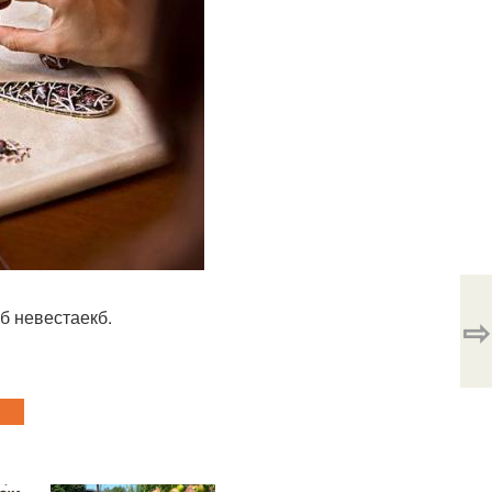
б невестаекб.
⇨