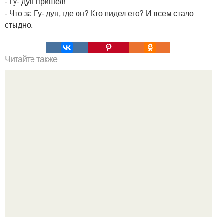
- Гу- дун пришел!
- Что за Гу- дун, где он? Кто видел его? И всем стало
стыдно.
Читайте также
Что делать на ночевке с подругой. Как устроить весёлую
ночёвку с подружками