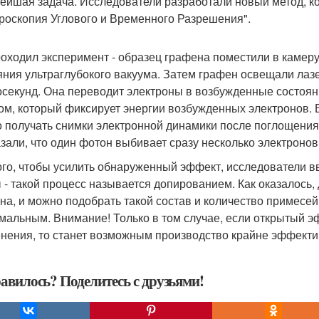
ейшая задача. Исследователи разработали новый метод, к
роскопия Углового и Временного Разрешения".
роходил эксперимент - образец графена поместили в камеру,
яния ультраглубокого вакуума. Затем графен освещали лаз
секунд. Она переводит электроны в возбужденные состоян
ом, который фиксирует энергии возбужденных электронов. 
 получать снимки электронной динамики после поглощения 
азали, что один фотон выбивает сразу несколько электронов
ого, чтобы усилить обнаруженный эффект, исследователи 
 - такой процесс называется допированием. Как оказалось
на, и можно подобрать такой состав и количество примесе
мальным. Внимание! Только в том случае, если открытый э
нения, то станет возможным производство крайне эффекти
авилось? Поделитесь с друзьями!