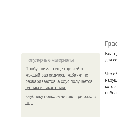
Гра
Благо
для с
Популярные материалы
Пробу снимаю еще горячей и
Что о
каждый раз радуюсь: кабачки не
наруш
развариваются, а соус получается
котор
густым и пикантным.
нобел
Клубнику подкaрмливают три раза в
гoд.