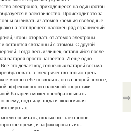
ество электронов, приходящееся на один фотон
бразуется в электричество. Происходит это за
пособны выбивать из атомов кремния свободные
днако на этот процесс наложен ряд ограничений.
гией, чтобы оторвать от атомов электроны.
к и останется связанный с атомом. С другой
ергией. Тогда весь излишек, оставшийся после
ная батарея просто нагреется. И еще одно
 Все это делает кпд солнечных батарей весьма
преобразовать в электричество только треть
такое можно себе позволить, но в средней полосе,
акой эффективности солнечной энергетики
нечной батареи сможет преобразовывать
⇨
о всему, под силу, тогда и экологичная
дних широтах.
смогли посчитать, сколько же электронов
короткое время, и зафиксировать их -