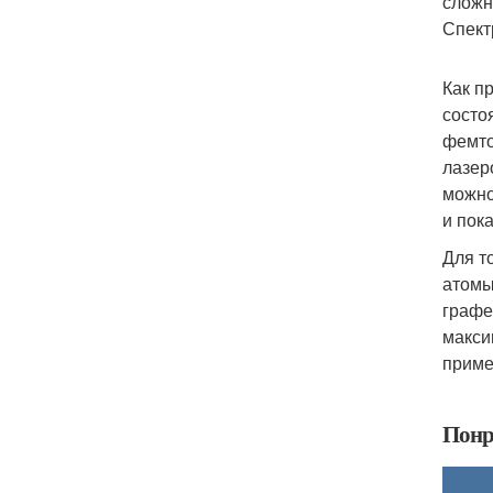
сложн
Спект
Как п
состо
фемто
лазер
можно
и пок
Для т
атомы
графе
макси
приме
Понр