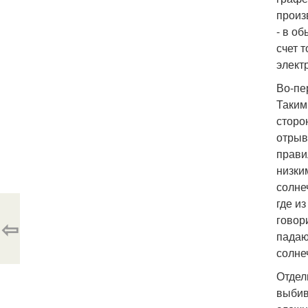
произ
- в о
счет 
элект
Во-пе
Таким
сторо
отрыв
прави
низки
солне
где и
говор
⇦
падаю
солне
Отдел
выбив