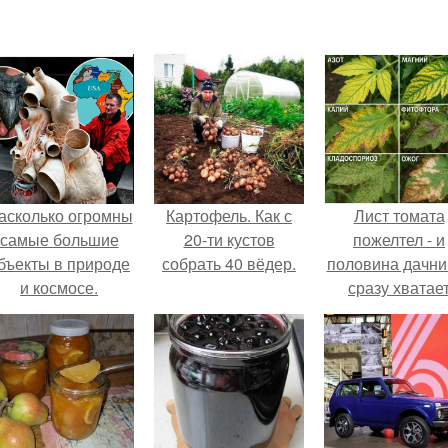
асколько огромны
Картофель. Как с
Лист томата
самые большие
20-ти кустов
пожелтел - и
бъекты в природе
собрать 40 вёдер.
половина дачни
и космосе.
сразу хватае
удобрение.