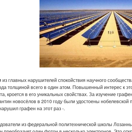
 из главных нарушителей спокойствия научного сообщества
ода толщиной всего в один атом. Повышенный интерес к эт
та, кроется в его уникальных свойствах. За изучение графе
антин новосёлов в 2010 году были удостоены нобелевской 
нарушил графен на этот раз -.
дователи из федеральной политехнической школы Лозанны 
н преобразует один фотон в несколько электронов. Это от