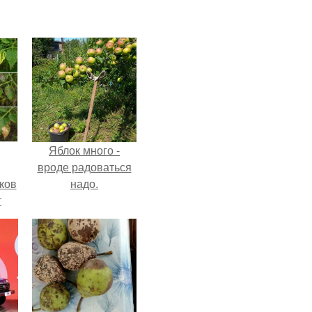
Яблок много -
вроде радоваться
ков
надо.
т