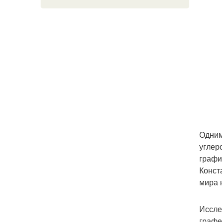
Одним
углер
графи
Конст
мира 
Иссле
графе