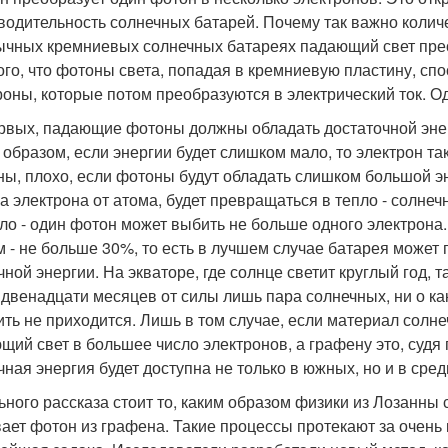
водительность солнечных батарей. Почему так важно колич
бычных кремниевых солнечных батареях падающий свет прео
того, что фотоны света, попадая в кремниевую пластину, с
роны, которые потом преобразуются в электрический ток. О
рвых, падающие фотоны должны обладать достаточной энер
 образом, если энергии будет слишком мало, то электрон та
ны, плохо, если фотоны будут обладать слишком большой эн
а электрона от атома, будет превращаться в тепло - солнеч
ло - один фотон может выбить не больше одного электрона.
м - не больше 30%, то есть в лучшем случае батарея может 
чной энергии. На экваторе, где солнце светит круглый год, 
з двенадцати месяцев от силы лишь пара солнечных, ни о к
ить не приходится. Лишь в том случае, если материал сол
щий свет в большее число электронов, а графену это, судя п
чная энергия будет доступна не только в южных, но и в сре
ьного рассказа стоит то, каким образом физики из Лозанны 
ает фотон из графена. Такие процессы протекают за очень 