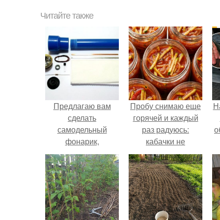
Читайте также
Предлагаю вам
Пробу снимаю еще
Н
сделать
горячей и каждый
самодельный
раз радуюсь:
о
фонарик,
кабачки не
работающий на
развариваются, а
воде!
соус получается
густым и
пикантным.