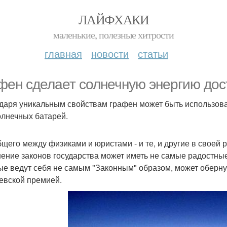
ЛАЙФХАКИ
маленькие, полезные хитрости
главная
новости
статьи
фен сделает солнечную энергию дос
даря уникальным свойствам графен может быть использов
олнечных батарей.
бщего между физиками и юристами - и те, и другие в своей 
ение законов государства может иметь не самые радостные 
ые ведут себя не самым "Законным" образом, может оберну
евской премией.