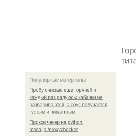
Гор
тит
Популярные материалы
Пробу снимаю еще горячей и
каждый раз радуюсь: кабачки не
развариваются, а соус получается
густым и пикантным.
Прокси чекер на python.
mosajjal/proxychecker